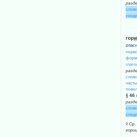
разд
сложн
соеди
гор
и
глас
перво
форм
глаго
разд
сложн
част
повел
46
§
разд
сложн
соеди
◊ Ср.
гори