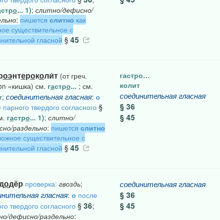
а
стр
о
... 1)
;
слитно/дефисно/
ельно
:
пишется
слитно
как
ое существительное с
45
нительной гласной
§
р
оэ
нт
е
р
о
к
о
ли́т
гастро…
(от греч.
колит
on «кишка) см.
г
а
стр
о
...
; см.
соединительная
гласная
соединительная
гласная
т
;
:
о
§ 36
 парного твердого согласного
§
§ 45
см.
г
а
стр
о
... 1)
;
слитно/
сно/раздельно
:
пишется
слитно
ложное существительное с
45
нительной гласной
§
д
о
дёр
проверка:
гвоздь
;
соединительная
гласная
инительная
гласная
§ 36
:
о
после
36
§ 45
го твердого согласного
§
;
но/дефисно/раздельно
: