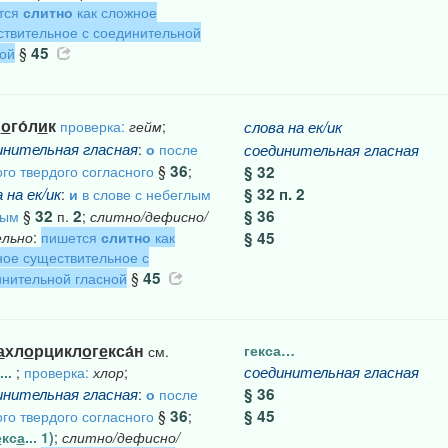
тся
слитно
как сложное
твительное с соединительной
45
ой
§
м
о
го́л
и
к
проверка:
гейм
;
слова
на
ек/ик
инительная
гласная
:
о
после
соединительная
гласная
36
го твердого согласного
§
;
§ 32
а
на
ек/ик
§ 32 п. 2
:
и
в слове с небеглым
32
2
§ 36
ным
§
п.
;
слитно/дефисно/
ельно
:
пишется
слитно
как
§ 45
ое существительное с
45
нительной гласной
§
а
хл
о
рцикл
о
г
е
кса́н
гекса…
см.
соединительная
гласная
...
;
проверка:
хлор
;
инительная
гласная
§ 36
:
о
после
36
§ 45
го твердого согласного
§
;
е
кс
а
... 1)
;
слитно/дефисно/