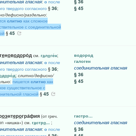
инительная
гласная
§ 36
:
о
после
36
§ 45
го твердого согласного
§
;
но/дефисно/раздельно
:
тся
слитно
как сложное
твительное с соединительной
45
ой
§
г
е
н
о
в
о
д
о
ро́д
водород
см.
г
а
л
о
ге́н
;
галоген
инительная
гласная
:
о
после
соединительная
гласная
36
го твердого согласного
§
;
§ 36
о
д
о
ро́д
;
слитно/дефисно/
§ 45
ельно
:
пишется
слитно
как
ое существительное с
45
нительной гласной
§
р
оэ
нт
е
р
о
гра́фия
гастро…
(от греч.
соединительная
гласная
on «кишка») см.
г
а
стр
о
...
;
инительная
гласная
§ 36
:
о
после
36
§ 45
го твердого согласного
§
;