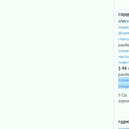
гор
и
глас
перво
форм
глаго
разд
сложн
част
повел
46
§
разд
сложн
соеди
◊ Ср.
гори
г
о
р
удар