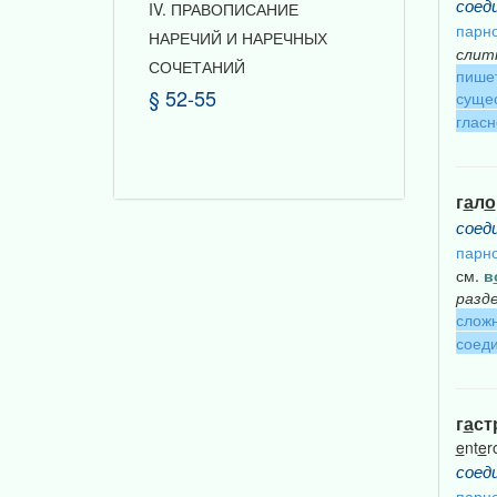
соед
IV. ПРАВОПИСАНИЕ
парно
НАРЕЧИЙ И НАРЕЧНЫХ
слит
СОЧЕТАНИЙ
пише
§ 52-55
сущес
гласн
г
а
л
о
соед
парно
см.
в
разд
сложн
соеди
г
а
ст
e
nt
e
r
соед
парно