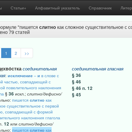
ы
Статьи+
Алфавитный указатель
Справочник
Литер
ормуле "пишется
слитно
как сложное существительное с с
ено 79 статей
1
2
>>
и
хво́стка
соединительная
соединительная
гласная
§ 36
ная
:
исключение
–
и
в слове с
§ 46
й частью, совпадающей с
ой повелительного наклонения
§ 46 п. 12
36
ла
§
искл.;
слитно/дефисно/
§ 45
ельно
:
пишется
слитно
как
ое существительное с первой
ью, совпадающей с формой
ительного наклонения глагола
12
п.
или
слитно/дефисно/
ельно
:
пишется
слитно
как