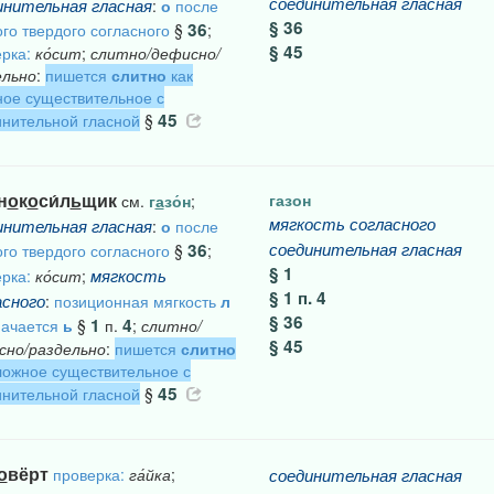
соединительная
гласная
инительная
гласная
:
о
после
§ 36
36
го твердого согласного
§
;
§ 45
рка:
ко́сит
;
слитно/дефисно/
ельно
:
пишется
слитно
как
ое существительное с
45
нительной гласной
§
н
о
к
о
си́л
ь
щик
газон
см.
г
а
зо́н
;
мягкость
согласного
инительная
гласная
:
о
после
соединительная
гласная
36
го твердого согласного
§
;
§ 1
мягкость
рка:
ко́сит
;
§ 1 п. 4
асного
:
позиционная мягкость
л
§ 36
1
4
начается
ь
§
п.
;
слитно/
§ 45
сно/раздельно
:
пишется
слитно
ложное существительное с
45
нительной гласной
§
о
вёрт
проверка:
га́йка
;
соединительная
гласная