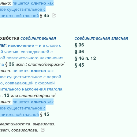
ельно
:
пишется
слитно
как
ое существительное с
45
нительной гласной
§
хво́стка
соединительная
соединительная
гласная
§ 36
ная
:
исключение
–
и
в слове с
§ 46
й частью, совпадающей с
ой повелительного наклонения
§ 46 п. 12
36
ла
§
искл.;
слитно/дефисно/
§ 45
ельно
:
пишется
слитно
как
ое существительное с первой
ью, совпадающей с формой
ительного наклонения глагола
12
п.
или
слитно/дефисно/
ельно
:
пишется
слитно
как
ое существительное с
45
нительной гласной
§
вертихвостка
,
вырвиглаз
,
цвет
,
сорвиголова.