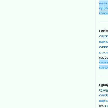
пише
сущес
гласн
г
е
й
соед
парно
слов
глас
разд
сложн
соеди
г
е
кс
г
е
кс
а
соед
парно
см.
г