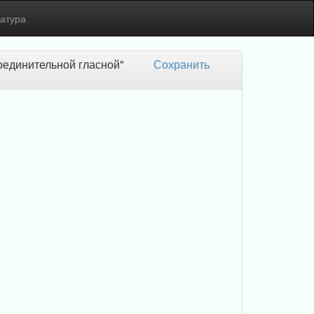
атура
оединительной гласной"
Сохранить