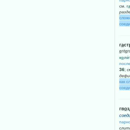
см.
г
разд
сложн
соеди
г
а
ст
e
nt
e
r
к
о
ли́
после
36
; 
дефи
как с
соеди
гв
о
з
соед
парно
слит