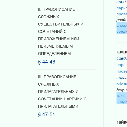
соед
парно
II. ПРАВОПИСАНИЕ
прове
СЛОЖНЫХ
разд
СУЩЕСТВИТЕЛЬНЫХ И
сложн
соеди
СОЧЕТАНИЙ С
ПРИЛОЖЕНИЕМ ИЛИ
НЕИЗМЕНЯЕМЫМ
г
а
з
о
ОПРЕДЕЛЕНИЕМ
соед
§ 44-46
парно
прове
III. ПРАВОПИСАНИЕ
согл
обоз
СЛОЖНЫХ
дефи
ПРИЛАГАТЕЛЬНЫХ И
как с
СОЧЕТАНИЙ НАРЕЧИЙ С
соеди
ПРИЛАГАТЕЛЬНЫМИ
§ 47-51
г
а
йк