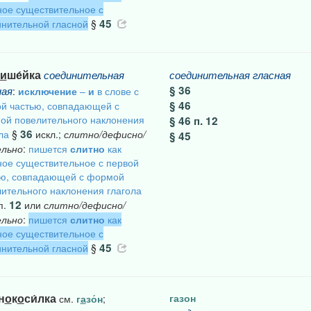
ое существительное с
45
нительной гласной
§
и
ше́йка
соединительная
соединительная
гласная
§ 36
ная
:
исключение
–
и
в слове с
§ 46
й частью, совпадающей с
ой повелительного наклонения
§ 46 п. 12
36
ла
§
искл.;
слитно/дефисно/
§ 45
ельно
:
пишется
слитно
как
ое существительное с первой
ью, совпадающей с формой
ительного наклонения глагола
12
п.
или
слитно/дефисно/
ельно
:
пишется
слитно
как
ое существительное с
45
нительной гласной
§
н
о
к
о
си́лка
газон
см.
г
а
зо́н
;