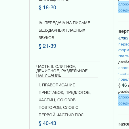
сложн
§ 18-20
соеди
IV. ПЕРЕДАЧА НА ПИСЬМЕ
БЕЗУДАРНЫХ ГЛАСНЫХ
верт
ЗВУКОВ
глас
перво
§ 21-39
форм
глаго
разд
ЧАСТЬ II. СЛИТНОЕ,
сложн
ДЕФИСНОЕ, РАЗДЕЛЬНОЕ
част
НАПИСАНИЕ
повел
I. ПРАВОПИСАНИЕ
46
§
разд
ПРИСТАВОК, ПРЕДЛОГОВ,
сложн
ЧАСТИЦ, СОЮЗОВ,
соеди
ПОВТОРОВ, СЛОВ С
ПЕРВОЙ ЧАСТЬЮ ПОЛ
§ 40-43
г
а
з
о