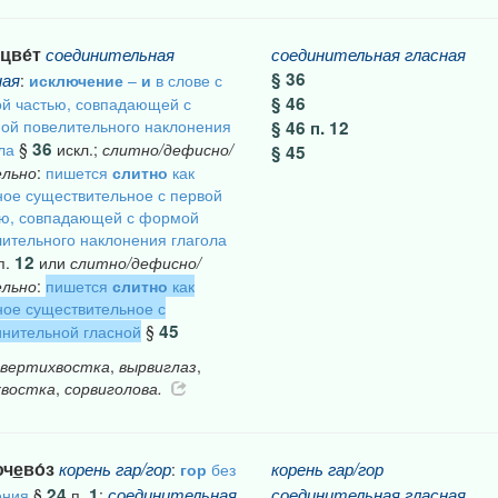
цве́т
соединительная
соединительная
гласная
§ 36
ная
:
исключение
–
и
в слове с
§ 46
й частью, совпадающей с
ой повелительного наклонения
§ 46 п. 12
36
ла
§
искл.;
слитно/дефисно/
§ 45
ельно
:
пишется
слитно
как
ое существительное с первой
ью, совпадающей с формой
ительного наклонения глагола
12
п.
или
слитно/дефисно/
ельно
:
пишется
слитно
как
ое существительное с
45
нительной гласной
§
вертихвостка
,
вырвиглаз
,
хвостка
,
сорвиголова.
юч
е
во́з
корень
гар/гор
корень
гар/гор
:
гор
без
24
1
соединительная
соединительная
гласная
ения
§
п.
;