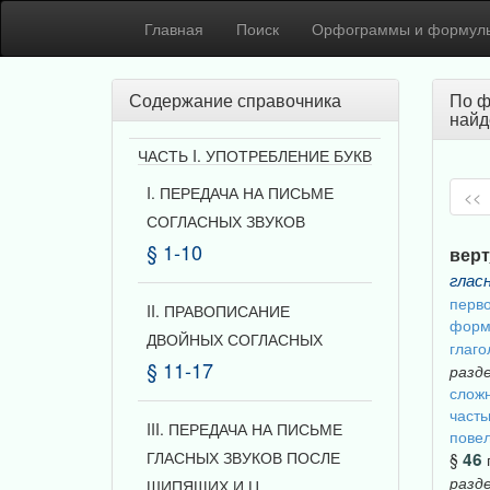
Главная
Поиск
Орфограммы и формул
Содержание справочника
По ф
найд
ЧАСТЬ I. УПОТРЕБЛЕНИЕ БУКВ
I. ПЕРЕДАЧА НА ПИСЬМЕ
<<
СОГЛАСНЫХ ЗВУКОВ
§ 1-10
верт
глас
перво
II. ПРАВОПИСАНИЕ
форм
ДВОЙНЫХ СОГЛАСНЫХ
глаго
§ 11-17
разд
сложн
част
III. ПЕРЕДАЧА НА ПИСЬМЕ
повел
ГЛАСНЫХ ЗВУКОВ ПОСЛЕ
46
§
разд
ШИПЯЩИХ И Ц