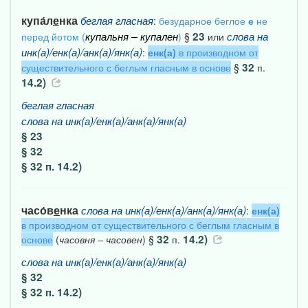
купа́л
е
нка
беглая
гласная
:
безударное беглое
е
не
купальня
–
купален
23
слова
на
перед йотом (
)
§
или
инк(а)/енк(а)/анк(а)/янк(а)
:
енк(а)
в производном от
32
существительного с беглым гласным в основе
§
п.
14.2)
беглая
гласная
слова
на
инк(а)/енк(а)/анк(а)/янк(а)
§ 23
§ 32
§ 32 п. 14.2)
часо́в
е
нка
слова
на
инк(а)/енк(а)/анк(а)/янк(а)
:
енк(а)
в производном от существительного с беглым гласным в
32
14.2)
основе
(
часовня
–
часовен
) §
п.
слова
на
инк(а)/енк(а)/анк(а)/янк(а)
§ 32
§ 32 п. 14.2)