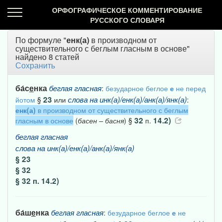
ОРФОГРАФИЧЕСКОЕ КОММЕНТИРОВАНИЕ
РУССКОГО СЛОВАРЯ
По формуле "
енк(а)
в производном от
существительного с беглым гласным в основе"
найдено 8 статей
Сохранить
ба́с
е
нка
беглая
гласная
:
безударное беглое
е
не перед
23
слова
на
инк(а)/енк(а)/анк(а)/янк(а)
йотом
§
или
:
енк(а)
в производном от существительного с беглым
32
14.2)
гласным в основе
(
басен
–
басня
) §
п.
беглая
гласная
слова
на
инк(а)/енк(а)/анк(а)/янк(а)
§ 23
§ 32
§ 32 п. 14.2)
ба́ш
е
нка
беглая
гласная
:
безударное беглое
е
не