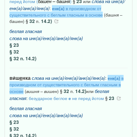
башен
–
башня
23
слова
на
инк(а)/
перед йотом (
)
§
или
енк(а)/анк(а)/янк(а)
:
енк(а)
в производном от
существительного с беглым гласным в основе
(
башня
–
32
14.2)
башен
) §
п.
беглая
гласная
слова
на
инк(а)/енк(а)/анк(а)/янк(а)
§ 23
§ 32
§ 32 п. 14.2)
ви́ш
е
нка
слова
на
инк(а)/енк(а)/анк(а)/янк(а)
:
енк(а)
в
производном от существительного с беглым гласным в
32
14.2)
беглая
основе
(
вишня
–
вишен
) §
п.
или
гласная
23
:
безударное беглое
е
не перед йотом
§
беглая
гласная
слова
на
инк(а)/енк(а)/анк(а)/янк(а)
§ 23
§ 32
§ 32 п. 14.2)