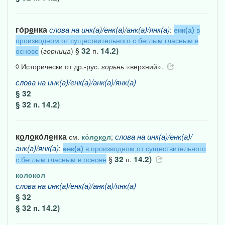
го́р
е
нка
слова
на
инк(а)/енк(а)/анк(а)/янк(а)
:
енк(а)
в
производном от существительного с беглым гласным в
32
14.2)
основе
(
горница
) §
п.
◊ Исторически от др.-рус.
горьнь
«верхний».
слова
на
инк(а)/енк(а)/анк(а)/янк(а)
§ 32
§ 32 п. 14.2)
к
о
л
о
ко́л
е
нка
слова
на
инк(а)/енк(а)/
см.
ко́л
о
к
о
л
;
анк(а)/янк(а)
:
енк(а)
в производном от существительного
32
14.2)
с беглым гласным в основе
§
п.
колокол
слова
на
инк(а)/енк(а)/анк(а)/янк(а)
§ 32
§ 32 п. 14.2)