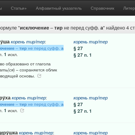
ы
Статьи+
Алфавитный указатель
Справочник
Литер
ормуле "
исключение
–
тир
не перед суфф.
а
" найдено 4 с
у́ша
корень
тир/тер
корень
тир/тер
:
ючение
–
тир
не перед суфф.
а
§ 27
1
п.
искл.
§ 27 п. 1
во образовано от глагола
ать(ся
) – сохраняется облик
зводящей основы.
ру́ха
корень
тир/тер
корень
тир/тер
:
ючение
–
тир
не перед суфф.
а
§ 27
1
п.
искл.
§ 27 п. 1
и
ру́шка
корень
тир/тер
корень
тир/тер
: