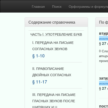
Главная
Поиск
Орфограммы и формул
Содержание справочника
По ф
вт
и
р
ЧАСТЬ I. УПОТРЕБЛЕНИЕ БУКВ
искл
I. ПЕРЕДАЧА НА ПИСЬМЕ
27
§
СОГЛАСНЫХ ЗВУКОВ
◊ Сло
§ 1-10
втир
прои
II. ПРАВОПИСАНИЕ
ДВОЙНЫХ СОГЛАСНЫХ
зат
и
§ 11-17
искл
27
§
III. ПЕРЕДАЧА НА ПИСЬМЕ
ГЛАСНЫХ ЗВУКОВ ПОСЛЕ
пост
ШИПЯЩИХ И Ц