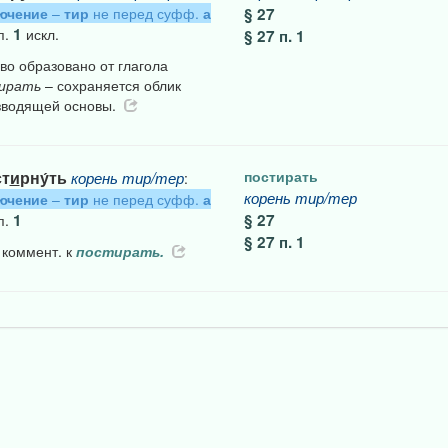
ючение
–
тир
не перед суфф.
а
§ 27
1
п.
искл.
§ 27 п. 1
во образовано от глагола
ирать
– сохраняется облик
зводящей основы.
ст
и
рну́ть
постирать
корень
тир/тер
:
корень
тир/тер
ючение
–
тир
не перед суфф.
а
1
§ 27
п.
§ 27 п. 1
 коммент. к
постирать.