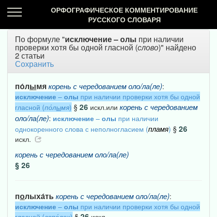
ОРФОГРАФИЧЕСКОЕ КОММЕНТИРОВАНИЕ
РУССКОГО СЛОВАРЯ
По формуле "
исключение
–
олы
при наличии
проверки хотя бы одной гласной (
слово
)" найдено
2 статьи
Сохранить
по́л
ы
мя
корень
с
чередованием
оло/ла(ле)
:
исключение
–
олы
при наличии проверки хотя бы одной
26
корень
с
чередованием
гласной (
по́л
ы
мя
)
§
искл.или
оло/ла(ле)
:
исключение
–
олы
при наличии
пламя
26
однокоренного слова с неполногласием (
)
§
искл.
корень
с
чередованием
оло/ла(ле)
§ 26
п
о
лыха́ть
корень
с
чередованием
оло/ла(ле)
:
исключение
–
олы
при наличии проверки хотя бы одной
26
гласной (
вспо́лох
)
§
искл.