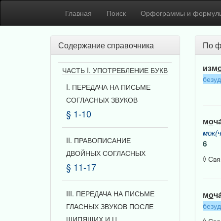
Главная
Поиск
Орфограммы и формул
Содержание справочника
По ф
изм
ЧАСТЬ I. УПОТРЕБЛЕНИЕ БУКВ
безу
I. ПЕРЕДАЧА НА ПИСЬМЕ
СОГЛАСНЫХ ЗВУКОВ
§ 1-10
м
о
ча
мок(ч
II. ПРАВОПИСАНИЕ
6
ДВОЙНЫХ СОГЛАСНЫХ
◊ Свя
§ 11-17
III. ПЕРЕДАЧА НА ПИСЬМЕ
м
о
ча
безу
ГЛАСНЫХ ЗВУКОВ ПОСЛЕ
ШИПЯЩИХ И Ц