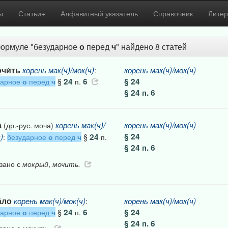
ы
Статьи+
Алфавитный указатель
Справочник
Литер
ормуле "безударное
о
перед
ч
" найдено 8 статей
о
чи́ть
корень
мак(ч)/мок(ч)
корень
мак(ч)/мок(ч)
:
24
6
§ 24
дарное
о
перед
ч
§
п.
§ 24 п. 6
́
корень
мак(ч)/
корень
мак(ч)/мок(ч)
(др.-рус. м
о
ча)
§ 24
)
24
:
безударное
о
перед
ч
§
п.
§ 24 п. 6
зано с
мокрый
,
мочить.
́ло
корень
мак(ч)/мок(ч)
корень
мак(ч)/мок(ч)
:
24
6
§ 24
дарное
о
перед
ч
§
п.
§ 24 п. 6