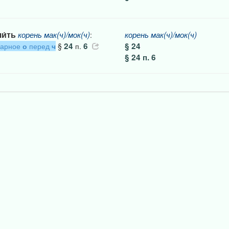
чи́ть
корень
мак(ч)/мок(ч)
корень
мак(ч)/мок(ч)
:
24
6
§ 24
дарное
о
перед
ч
§
п.
§ 24 п. 6