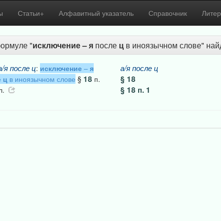
ы
Статьи+
Алфавитный указатель
Справочник
Литер
ормуле "
исключение
–
я
после
ц
в иноязычном слове" найд
а/я
после
ц
а/я
после
ц
:
исключение
–
я
18
§ 18
е
ц
в иноязычном слове
§
п.
§ 18 п. 1
л.