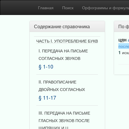
Главная
Поиск
Орфограммы и формул
Содержание справочника
По ф
ц
я
н
ЧАСТЬ I. УПОТРЕБЛЕНИЕ БУКВ
посл
I. ПЕРЕДАЧА НА ПИСЬМЕ
1
иск
СОГЛАСНЫХ ЗВУКОВ
§ 1-10
II. ПРАВОПИСАНИЕ
ДВОЙНЫХ СОГЛАСНЫХ
§ 11-17
III. ПЕРЕДАЧА НА ПИСЬМЕ
ГЛАСНЫХ ЗВУКОВ ПОСЛЕ
ШИПЯЩИХ И Ц