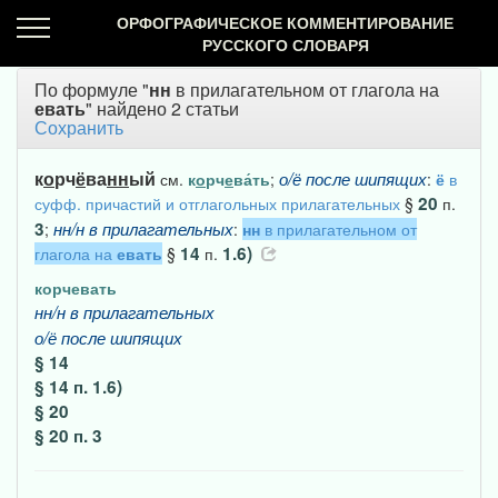
ОРФОГРАФИЧЕСКОЕ КОММЕНТИРОВАНИЕ
РУССКОГО СЛОВАРЯ
По формуле "
нн
в прилагательном от глагола на
евать
" найдено 2 статьи
Сохранить
к
о
рч
ё
ва
нн
ый
о/ё
после
шипящих
см.
к
о
рч
е
ва́ть
;
:
ё
в
20
суфф. причастий и отглагольных прилагательных
§
п.
3
нн/н
в
прилагательных
;
:
нн
в прилагательном от
14
1.6)
глагола на
евать
§
п.
корчевать
нн/н
в
прилагательных
о/ё
после
шипящих
§ 14
§ 14 п. 1.6)
§ 20
§ 20 п. 3