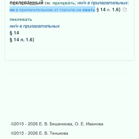
п
е
кл
е
ва́
нн
ый
нн/н
в
прилагательных
см.
п
е
кл
е
ва́ть
;
:
14
1.6)
нн
в прилагательном от глагола на
евать
§
п.
пеклевать
нн/н
в
прилагательных
§ 14
§ 14 п. 1.6)
©2015 - 2026 Е. В. Бешенкова, О. Е. Иванова
©2015 - 2026 Е. В. Тенькова