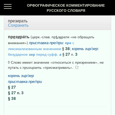
ОРФОГРАФИЧЕСКОЕ КОММЕНТИРОВАНИЕ
РУССКОГО СЛОВАРЯ
презирать
Сохранить
пр
е
з
и
ра́ть
(церк.-слав. пр
ѣ
з
и
рати «не обращать
приставка
пре/при
внимания»)
:
пре
с
38
корень
зир/зер
лексикализованным значением
§
;
:
27
3
безударное
зир
перед суфф.
а
§
п.
◊ Слово имеет значение «относиться с презрением», не
путать с
призирать
«присматривать».
корень
зир/зер
приставка
пре/при
§ 27
§ 27 п. 3
§ 38