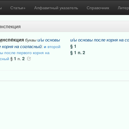
ы
Статьи+
Алфавитный указатель
Справочник
Литер
инспекция
и
нспе́кция
и/ы
основы
и/ы
основы
после
корня
на
с
буквы
§ 1
е
корня
на
согласный
:
и
второй
§ 1 п. 2
ы после первого корня на
1
2
асный
§
п.