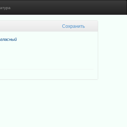
атура
Сохранить
огласный