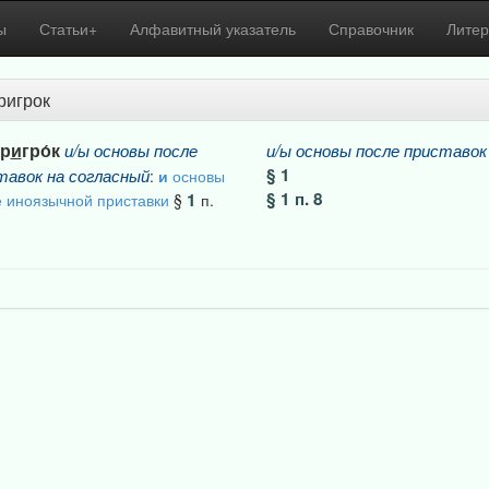
ы
Статьи+
Алфавитный указатель
Справочник
Литер
ригрок
ер
и
гро́к
и/ы
основы
после
и/ы
основы
после
приставок
§ 1
тавок
на
согласный
:
и
основы
§ 1 п. 8
1
 иноязычной приставки
§
п.