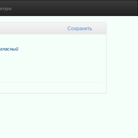
атура
Сохранить
огласный