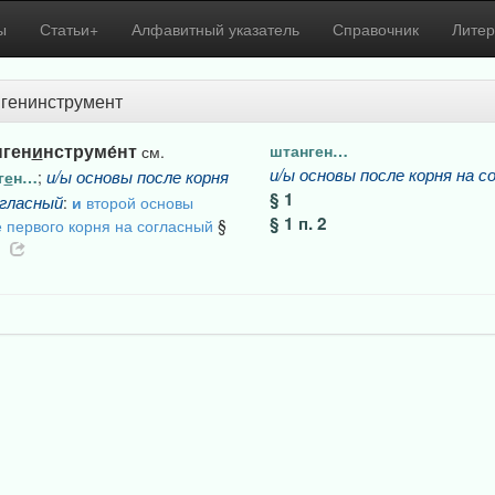
ы
Статьи+
Алфавитный указатель
Справочник
Литер
генинструмент
нген
и
нструме́нт
штанген…
см.
и/ы
основы
после
корня
на
с
и/ы
основы
после
корня
г
е
н…
;
§ 1
гласный
:
и
второй основы
§ 1 п. 2
 первого корня на согласный
§
2