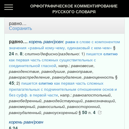
ОРФОГРАФИЧЕСКОЕ КОММЕНТИРОВАНИЕ
РУССКОГО СЛОВАРЯ
равно…
Сохранить
р
а
вно…
корень
равн/ровн
:
равн
в слове с компонентом
значения «равный кому-чему, одинаковый с кем-чем»
§
24
8
п.
;
слитно/дефисно/раздельно
: 1)
пишется
слитно
как первая часть сложных существительных с
соединительной гласной
, напр.:
равновесие
,
равноденствие
,
равнодушие
,
равноправие
,
равнораспределение
,
равноудаление
,
равноценность
§
45
; 2)
пишется
слитно
как первая часть сложных
прилагательных с подчинительным отношением основ и
без суфф. в первой части
, напр.:
равноапостольный
,
равнобедренный
,
равнодействующий
,
равнозначащий
,
равномерный
,
равносильный
,
равносторонний
,
50
4
равноудаленный
,
равноускоренный
§
п.
корень
равн/ровн
§ 24