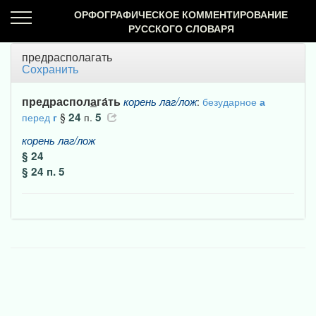
ОРФОГРАФИЧЕСКОЕ КОММЕНТИРОВАНИЕ
РУССКОГО СЛОВАРЯ
предрасполагать
Сохранить
предраспол
а
га́ть
корень
лаг/лож
:
безударное
а
24
5
перед
г
§
п.
корень
лаг/лож
§ 24
§ 24 п. 5