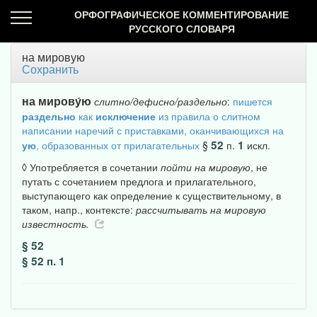
ОРФОГРАФИЧЕСКОЕ КОММЕНТИРОВАНИЕ
РУССКОГО СЛОВАРЯ
на мировую
Сохранить
на
мирову́ю
слитно/дефисно/раздельно
:
пишется
раздельно
как
исключение
из правила о слитном
написании наречий с приставками, оканчивающихся на
52
1
ую
, образованных от прилагательных
§
п.
искл.
◊ Употребляется в сочетании
пойти
на
мировую
, не
путать с сочетанием предлога и прилагательного,
выступающего как определение к существительному, в
таком, напр., контексте:
рассчитывать
на
мировую
известность.
§ 52
§ 52 п. 1