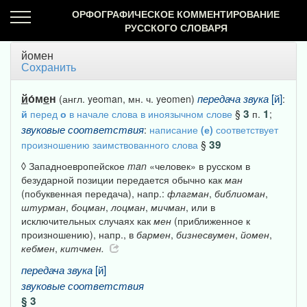
ОРФОГРАФИЧЕСКОЕ КОММЕНТИРОВАНИЕ
РУССКОГО СЛОВАРЯ
йомен
Сохранить
й
о́м
е
н
[й]
передача
звука
(англ. yeoman, мн. ч. yeomen)
:
3
1
й
перед
о
в начале слова в иноязычном слове
§
п.
;
звуковые
соответствия
:
написание
(е)
соответствует
39
произношению заимствованного слова
§
◊ Западноевропейское
man
«человек» в русском в
безударной позиции передается обычно как
ман
(побуквенная передача), напр.:
флагман
,
библиоман
,
штурман
,
боцман
,
лоцман
,
мичман
, или в
исключительных случаях как
мен
(приближенное к
произношению), напр., в
бармен
,
бизнесвумен
,
йомен
,
кебмен
,
китчмен.
[й]
передача
звука
звуковые
соответствия
§ 3