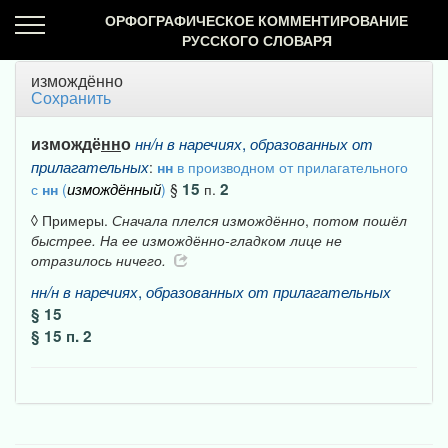
ОРФОГРАФИЧЕСКОЕ КОММЕНТИРОВАНИЕ
РУССКОГО СЛОВАРЯ
измождённо
Сохранить
измождё
нн
о
,
нн/н
в
наречиях
образованных
от
прилагательных
:
нн
в производном от прилагательного
измождённый
15
2
с
нн
(
)
§
п.
◊ Примеры.
Сначала
плелся
измождённо
,
потом
пошёл
быстрее.
На
ее
измождённо-гладком
лице
не
отразилось
ничего.
,
нн/н
в
наречиях
образованных
от
прилагательных
§ 15
§ 15 п. 2