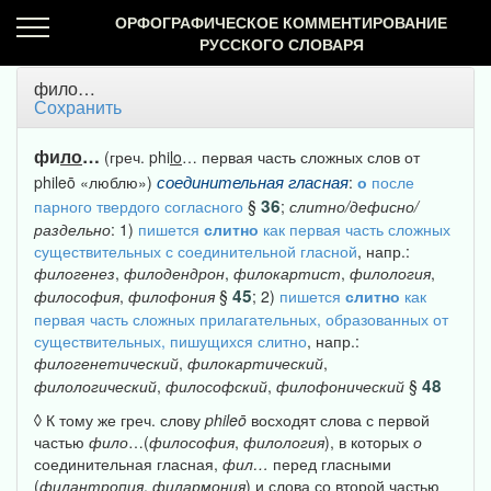
ОРФОГРАФИЧЕСКОЕ КОММЕНТИРОВАНИЕ
РУССКОГО СЛОВАРЯ
фило…
Сохранить
фи
ло
…
(греч. phi
lo
… первая часть сложных слов от
соединительная
гласная
phileō «люблю»)
:
о
после
36
парного твердого согласного
§
;
слитно/дефисно/
раздельно
: 1)
пишется
слитно
как первая часть сложных
существительных с соединительной гласной
, напр.:
филогенез
,
филодендрон
,
филокартист
,
филология
,
45
философия
,
филофония
§
; 2)
пишется
слитно
как
первая часть сложных прилагательных, образованных от
существительных, пишущихся слитно
, напр.:
филогенетический
,
филокартический
,
48
филологический
,
философский
,
филофонический
§
◊ К тому же греч. слову
phileō
восходят слова с первой
частью
фило
…(
философия
,
филология
), в которых
о
соединительная гласная,
фил…
перед гласными
(
филантропия
,
филармония
) и слова со второй частью