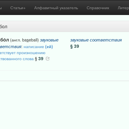
ы
Статьи+
Алфавитный указатель
Справочник
Литер
бол
с
бо́л
звуковые
звуковые
соответствия
(англ. ba
s
eball)
§ 39
ветствия
:
написание
(ей)
етствует произношению
39
твованного слова
§