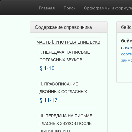
Главная
Поиск
Орфограммы и формул
Содержание справочника
бейс
б
е
й
ЧАСТЬ I. УПОТРЕБЛЕНИЕ БУКВ
соот
I. ПЕРЕДАЧА НА ПИСЬМЕ
соотв
СОГЛАСНЫХ ЗВУКОВ
заимс
§ 1-10
II. ПРАВОПИСАНИЕ
ДВОЙНЫХ СОГЛАСНЫХ
§ 11-17
III. ПЕРЕДАЧА НА ПИСЬМЕ
ГЛАСНЫХ ЗВУКОВ ПОСЛЕ
ШИПЯЩИХ И Ц