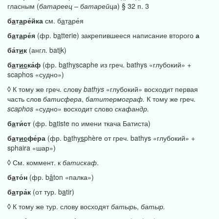
гласным (
батареец
–
батарейца
) § 32 п. 3
б
а
т
а
ре́йка
см. б
а
т
а
ре́я
б
а
т
а
ре́я
(фр. b
a
tterie) закрепившееся написание второго
а
ба́т
и
к
(англ. bat
i
k)
б
а
т
ис
ка́ф
(фр. b
a
th
y
scaphe из греч. bathys «глубокий» +
scaphos «судно»)
◊ К тому же греч. слову
bathys
«глубокий» восходит первая
часть слов
батисфера
,
батитермограф.
К тому же греч.
scaphos
«судно» восходит слово
скафандр.
б
а
ти́ст
(фр. b
a
tiste по имени ткача Батиста)
б
а
т
ис
фе́ра
(фр. b
a
th
ys
phère от греч. bathys «глубокий» +
sphaira «шар»)
◊ См. коммент. к
батискаф
.
б
а
то́н
(фр. b
â
ton «палка»)
б
а
тра́к
(от тур. b
a
tir)
◊ К тому же тур. слову восходят
батырь
,
батыр.