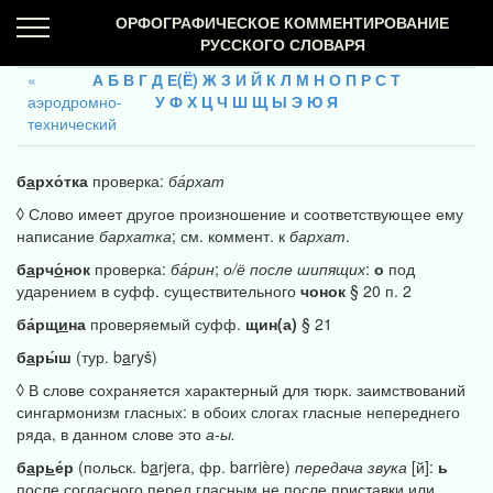
ОРФОГРАФИЧЕСКОЕ КОММЕНТИРОВАНИЕ
РУССКОГО СЛОВАРЯ
А
Б
В
Г
Д
Е(Ё)
Ж
З
И
Й
К
Л
М
Н
О
П
Р
С
Т
аэродромно-
У
Ф
Х
Ц
Ч
Ш
Щ
Ы
Э
Ю
Я
технический
б
а
рхо́тка
проверка:
ба́рхат
◊ Слово имеет другое произношение и соответствующее ему
написание
бархатка
; см. коммент. к
бархат
.
б
а
рч
о́
нок
проверка:
ба́рин
;
о/ё
после
шипящих
:
о
под
ударением в суфф. существительного
чонок
§ 20 п. 2
ба́рщ
и
на
проверяемый суфф.
щин(а)
§ 21
б
а
ры́ш
(тур. b
a
ryš)
◊ В слове сохраняется характерный для тюрк. заимствований
сингармонизм гласных: в обоих слогах гласные непереднего
ряда, в данном слове это
а-ы.
б
а
р
ь
е́р
(польск. b
a
rjera, фр. barrière)
передача
звука
[й]:
ь
после согласного перед гласным не после приставки или