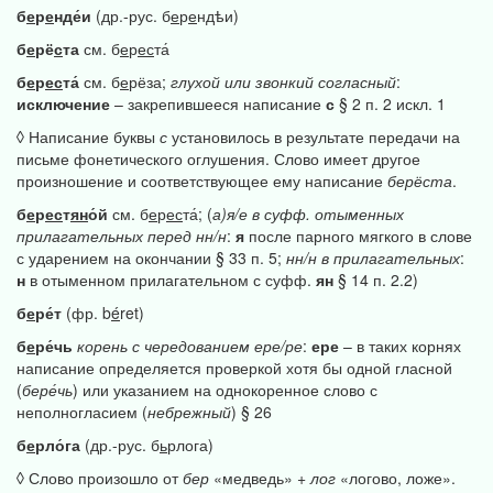
б
е
р
е
нде́и
(др.-рус. б
е
р
е
ндѣи)
б
е
рё
с
та
см. б
е
р
ес
та́
б
е
р
ес
та́
см. б
е
рёза;
глухой
или
звонкий
согласный
:
исключение
– закрепившееся написание
с
§ 2 п. 2 искл. 1
◊ Написание буквы
с
установилось в результате передачи на
письме фонетического оглушения. Слово имеет другое
произношение и соответствующее ему написание
берёста
.
б
е
р
ес
т
ян
о́й
см. б
е
р
ес
та́; (
а)я/е
в
суфф.
отыменных
прилагательных
перед
нн/н
:
я
после парного мягкого в слове
с ударением на окончании § 33 п. 5;
нн/н
в
прилагательных
:
н
в отыменном прилагательном с суфф.
ян
§ 14 п. 2.2)
б
е
ре́т
(фр. b
é
ret)
б
е
ре́чь
корень
с
чередованием
ере/ре
:
ере
– в таких корнях
написание определяется проверкой хотя бы одной гласной
(
бере́чь
) или указанием на однокоренное слово с
неполногласием (
небрежный
) § 26
б
е
рло́га
(др.-рус. б
ь
рлога)
◊ Слово произошло от
бер
«медведь» +
лог
«логово, ложе».