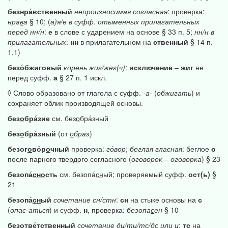
безнра́
в
ств
енн
ый
непроизносимая
согласная
: проверка:
нра
в
а
§ 10; (
а)я/е
в
суфф.
отыменных
прилагательных
перед
нн/н
:
е
в слове с ударением на основе § 33 п. 5;
нн/н
в
прилагательных
:
нн
в прилагательном на
ственный
§ 14 п.
1.1)
безо́бж
и
говый
корень
жиг/жег(ч)
:
исключение
–
жиг
не
перед суфф.
а
§ 27 п. 1 искл.
◊ Слово образовано от глагола с суфф.
-а-
(
обжигать
) и
сохраняет облик производящей основы.
без
о
бра́зие
см. без
о
бра́зный
без
о
бра́зный
(от
о
браз
)
безог
о
во́р
о
чный
проверка:
го́вор
;
беглая
гласная
: беглое
о
после парного твердого согласного (
оговорок
–
оговорка
) § 23
безопа́
сно
сть
см. безопа́
сн
ый; проверяемый суфф.
ост(ь)
§
21
безопа́
сн
ый
сочетание
сн/стн
:
сн
на стыке основы на
с
(
опас-аться
) и суфф.
н
, проверка:
безопа
с
ен
§ 10
безотве́
тс
тв
енн
ый
сочетание
дц/тц/тс/дс
или
ц
:
тс
на