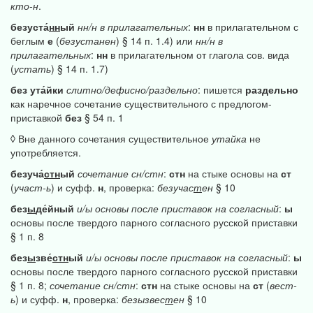
кто-н
.
безуста́
нн
ый
нн/н
в
прилагательных
:
нн
в прилагательном с
беглым
е
(
безустанен
) § 14 п. 1.4) или
нн/н
в
прилагательных
:
нн
в прилагательном от глагола сов. вида
(
устать
) § 14 п. 1.7)
без
ута́йки
слитно/дефисно/раздельно
: пишется
раздельно
как наречное сочетание существительного с предлогом-
приставкой
без
§ 54 п. 1
◊ Вне данного сочетания существительное
утайка
не
употребляется.
безуча́
стн
ый
сочетание
сн/стн
:
стн
на стыке основы на
ст
(
участ-ь
) и суфф.
н
, проверка:
безучас
т
ен
§ 10
без
ы
де́йный
и/ы
основы
после
приставок
на
согласный
:
ы
основы после твердого парного согласного русской приставки
§ 1 п. 8
без
ы
зве́
стн
ый
и/ы
основы
после
приставок
на
согласный
:
ы
основы после твердого парного согласного русской приставки
§ 1 п. 8;
сочетание
сн/стн
:
стн
на стыке основы на
ст
(
вест-
ь
) и суфф.
н
, проверка:
безызвес
т
ен
§ 10