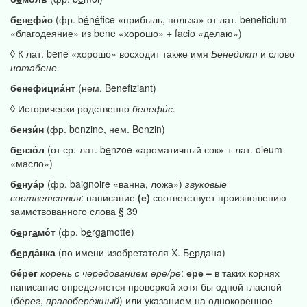
б
е
н
е
фи́с
(фр. b
é
n
é
fice «прибыль, польза» от лат. beneficium
«благодеяние» из bene «хорошо» + facio «делаю»)
◊ К лат. bene «хорошо» восходит также имя
Бенедикт
и слово
нотабене.
б
е
н
е
ф
и
ц
и
а́нт
(нем. B
e
n
e
f
z
i
ant)
◊ Исторически родственно
бенефи́с.
б
е
нзи́н
(фр. b
e
nzine, нем. Benzin)
б
е
нзо́л
(от ср.-лат. b
e
nzoe «ароматичный сок» + лат. oleum
«масло»)
б
е
нуа́р
(фр. baignoire «ванна, ложа»)
звуковые
соответствия
: написание
(е)
соответствует произношению
заимствованного слова § 39
б
е
рг
а
мо́т
(фр. b
e
rg
a
motte)
б
е
рда́нка
(по имени изобретателя Х. Б
е
рдана)
бе́р
е
г
корень
с
чередованием
ере/ре
:
ере
–
в таких корнях
написание определяется проверкой хотя бы одной гласной
(
бе́рег
,
правобере́жный
) или указанием на однокоренное