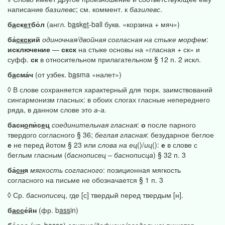
написание
базилевс
; см. коммент. к
базилевс
.
б
а
ск
ет
бо́л
(англ. b
a
sk
et
-ball букв. «корзина + мяч»)
ба́
скск
ий
одиночная/двойная
согласная
на
стыке
морфем
:
исключение
—
скск
на стыке основы на «гласная + ск» и
суфф.
ск
в относительном прилагательном § 12 п. 2 искл.
б
а
сма́ч
(от узбек. b
a
sma «налет»)
◊ В слове сохраняется характерный для тюрк. заимствований
сингармонизм гласных: в обоих слогах гласные непереднего
ряда, в данном слове это
а-а.
басн
о
пи́с
е
ц
соединительная
гласная
:
о
после парного
твердого согласного § 36;
беглая
гласная
: безударное беглое
е
не перед йотом § 23 или
слова
на
ец
()/
иц
():
е
в слове с
беглым гласным (
баснописец
–
баснописца
) § 32 п. 3
ба́
сн
я
мягкость
согласного
: позиционная мягкость
согласного на письме не обозначается § 1 п. 3
◊ Ср.
баснописец
, где [с] твердый перед твердым [н].
б
асс
е́йн
(фр. b
ass
in)