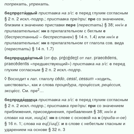
попрекать
,
упрекать.
бе
с
пр
е
ста́
нн
ый
приставка
на
з/с
:
с
перед глухим согласным
§ 2 п. 2 искл.-подпр.;
приставка
пре/при
:
пре
со значением,
близким к значению приставки
пере
(
перестать
) § 38;
нн/н
в
прилагательных
:
нн
в прилагательном с беглым
е
(
беспрестанный
–
беспрестанен
) § 14 п. 1.4) или
нн/н
в
прилагательных
:
нн
в прилагательном от глагола сов. вида
(
перестать
) § 14 п. 1.7)
бе
с
пр
е
ц
е
де́
н
тный
(от фр. pr
é
c
é
de
n
t от лат. praecēdens,
praecēdentis «предшествующий»)
приставка
на
з/с
:
с
перед
глухим согласным § 2 п. 2 искл.-подпр.
◊ Восходит к лат. глаголу
cēdo
,
cessī
,
cessum
«ходить,
шествовать», как и слова
процедура
,
проце́ссия
,
реце́ссия
,
2
эксце́сс.
См. пре
…
бе
с
пр
и
да́
нни
ца
приставка
на
з/с
:
с
перед глухим согласным
§ 2 п. 2 искл.-подпр.;
приставка
пре/при
:
при
со значением
приближения, присоединения, прибавления § 38;
нн/н
в
словах
на
ник
,
ниц(а)
:
нн
в слове с основой на
н
(
прида-н-ое
)
§ 16 п. 1;
слова
на
ец
()/
иц
():
и
в слове с небеглым гласным и
ударением на основе § 32 п. 3