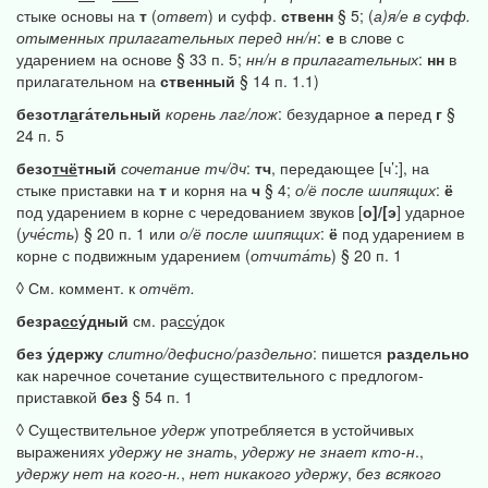
стыке основы на
т
(
ответ
) и суфф.
ственн
§ 5; (
а)я/е
в
суфф.
отыменных
прилагательных
перед
нн/н
:
е
в слове с
ударением на основе § 33 п. 5;
нн/н
в
прилагательных
:
нн
в
прилагательном на
ственный
§ 14 п. 1.1)
безотл
а
га́тельный
корень
лаг/лож
: безударное
а
перед
г
§
24 п. 5
безо
тчё
тный
сочетание
тч/дч
:
тч
, передающее [ч’:], на
стыке приставки на
т
и корня на
ч
§ 4;
о/ё
после
шипящих
:
ё
под ударением в корне с чередованием звуков [
о]/[э
] ударное
(
уче́сть
) § 20 п. 1 или
о/ё
после
шипящих
:
ё
под ударением в
корне с подвижным ударением (
отчита́ть
) § 20 п. 1
◊ См. коммент. к
отчёт.
безра
сс
у́дный
см. ра
сс
у́док
без
у́держу
слитно/дефисно/раздельно
: пишется
раздельно
как наречное сочетание существительного с предлогом-
приставкой
без
§ 54 п. 1
◊ Существительное
удерж
употребляется в устойчивых
выражениях
удержу
не
знать
,
удержу
не
знает
кто-н
.,
удержу
нет
на
кого-н.
,
нет
никакого
удержу
,
без
всякого