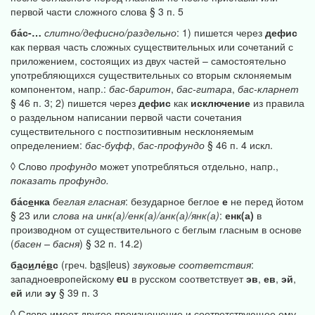
первой части сложного слова § 3 п. 5
ба́с-…
слитно/дефисно/раздельно
: 1) пишется через
дефис
как первая часть сложных существительных или сочетаний с
приложением, состоящих из двух частей – самостоятельно
употребляющихся существительных со вторым склоняемым
компонентом, напр.:
бас-баритон
,
бас-гитара
,
бас-кларнет
§ 46 п. 3; 2) пишется через
дефис
как
исключение
из правила
о раздельном написании первой части сочетания
существительного с постпозитивным несклоняемым
определением:
бас-буфф
,
бас-профундо
§ 46 п. 4 искл.
◊ Слово
профундо
может употребляться отдельно, напр.,
показать
профундо.
ба́с
е
нка
беглая
гласная
: безударное беглое
е
не перед йотом
§ 23 или
слова
на
инк(а)/енк(а)/анк(а)/янк(а)
:
енк(а)
в
производном от существительного с беглым гласным в основе
(
басен
–
басня
) § 32 п. 14.2)
б
а
с
и
ле́
в
с
(греч. b
a
s
i
leus)
звуковые
соответствия
:
западноевропейскому
eu
в русском соответствует
эв
,
ев
,
эй
,
ей
или
эу
§ 39 п. 3
◊ Слово имеет другое произношение и соответствующее ему