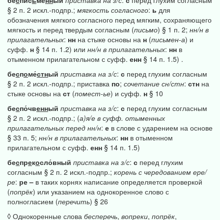
бе
с
пи́с
ь
ме
нн
ый
приставка
на
з/с
:
с
перед глухим согласным
§ 2 п. 2 искл.-подпр.;
мягкость
согласного
:
ь
для
обозначения мягкого согласного перед мягким, сохраняющего
мягкость и перед твердым согласным (
письмо
) § 1 п. 2;
нн/н
в
прилагательных
:
нн
на стыке основы на
н
(
письмен-а
) и
суфф.
н
§ 14 п. 1.2) или
нн/н
в
прилагательных
:
нн
в
отыменном прилагательном с суфф.
енн
§ 14 п. 1.5) .
бе
с
п
о
ме́
стн
ый
приставка
на
з/с
:
с
перед глухим согласным
§ 2 п. 2 искл.-подпр.; приставка
по
;
сочетание
сн/стн
:
стн
на
стыке основы на
ст
(
помест-ье
) и суфф.
н
§ 10
бе
с
по́чв
енн
ый
приставка
на
з/с
:
с
перед глухим согласным
§ 2 п. 2 искл.-подпр.; (
а)я/е
в
суфф.
отыменных
прилагательных
перед
нн/н
:
е
в слове с ударением на основе
§ 33 п. 5;
нн/н
в
прилагательных
:
нн
в отыменном
прилагательном с суфф.
енн
§ 14 п. 1.5)
бе
с
пр
е
к
о
сло́вный
приставка
на
з/с
:
с
перед глухим
согласным § 2 п. 2 искл.-подпр.;
корень
с
чередованием
ере/
ре
:
ре
–
в таких корнях написание определяется проверкой
(
попрёк
) или указанием на однокоренное слово с
полногласием (
перечить
) § 26
◊ Однокоренные слова
бесперечь
,
вопреки
,
попрёк
,