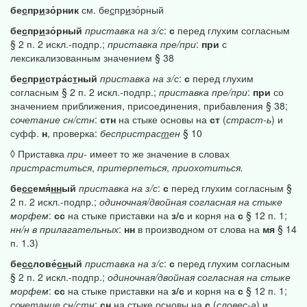
бе
с
пр
и
зо́рник
см. бе
с
пр
и
зо́рный
бе
с
пр
и
зо́рный
приставка
на
з/с
:
с
перед глухим согласным
§ 2 п. 2 искл.-подпр.;
приставка
пре/при
:
при
с
лексикализованным значением § 38
бе
с
пр
и
стра́с
т
ный
приставка
на
з/с
:
с
перед глухим
согласным § 2 п. 2 искл.-подпр.;
приставка
пре/при
:
при
со
значением приближения, присоединения, прибавления § 38;
сочетание
сн/стн
:
стн
на стыке основы на
ст
(
страст-ь
) и
суфф.
н
, проверка:
беспристрас
т
ен
§ 10
◊ Приставка
при-
имеет то же значение в словах
пристраститься
,
притерпеться
,
приохотиться.
бе
сс
емя́
нн
ый
приставка
на
з/с
:
с
перед глухим согласным §
2 п. 2 искл.-подпр.;
одиночная/двойная
согласная
на
стыке
морфем
:
сс
на стыке приставки на
з/с
и корня на
с
§ 12 п. 1;
нн/н
в
прилагательных
:
нн
в производном от слова на
мя
§ 14
п. 1.3)
бе
сс
лове́
сн
ый
приставка
на
з/с
:
с
перед глухим согласным
§ 2 п. 2 искл.-подпр.;
одиночная/двойная
согласная
на
стыке
морфем
:
сс
на стыке приставки на
з/с
и корня на
с
§ 12 п. 1;
сочетание
сн/стн
:
сн
на стыке основы на
с
(
словес-а
) и