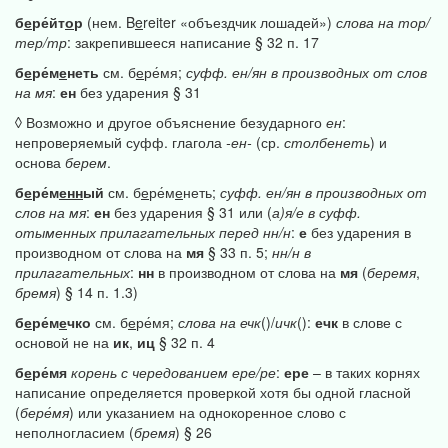
б
е
ре́йт
о
р
(нем. B
e
reiter «объездчик лошадей»)
слова
на
тор/
тер/тр
: закрепившееся написание § 32 п. 17
б
е
ре́м
е
неть
см. б
е
ре́мя;
суфф.
ен/ян
в
производных
от
слов
на
мя
:
ен
без ударения § 31
◊ Возможно и другое объяснение безударного
ен
:
непроверяемый суфф. глагола
-ен-
(ср.
столбенеть
) и
основа
берем
.
б
е
ре́м
енн
ый
см. б
е
ре́м
е
неть;
суфф.
ен/ян
в
производных
от
слов
на
мя
:
ен
без ударения § 31 или (
а)я/е
в
суфф.
отыменных
прилагательных
перед
нн/н
:
е
без ударения в
производном от слова на
мя
§ 33 п. 5;
нн/н
в
прилагательных
:
нн
в производном от слова на
мя
(
беремя
,
бремя
) § 14 п. 1.3)
б
е
ре́м
е
чко
см. б
е
ре́мя;
слова
на
ечк
()/
ичк
():
ечк
в слове с
основой не на
ик
,
иц
§ 32 п. 4
б
е
ре́мя
корень
с
чередованием
ере/ре
:
ере
– в таких корнях
написание определяется проверкой хотя бы одной гласной
(
бере́мя
) или указанием на однокоренное слово с
неполногласием (
бремя
) § 26