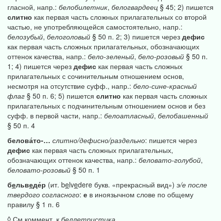
гласной, напр.:
белобилетник
,
белогвардеец
§ 45; 2) пишется
слитно
как первая часть сложных прилагательных со второй
частью, не употребляющейся самостоятельно, напр.:
белозубый
,
белоголовый
§ 50 п. 2; 3) пишется через
дефис
как первая часть сложных прилагательных, обозначающих
оттенок качества, напр.:
бело-зеленый
,
бело-розовый
§ 50 п.
1; 4) пишется через
дефис
как первая часть сложных
прилагательных с сочинительным отношением основ,
несмотря на отсутствие суфф., напр.:
бело-сине-красный
флаг
§ 50 п. 6; 5) пишется
слитно
как первая часть сложных
прилагательных с подчинительным отношением основ и без
суфф. в первой части, напр.:
белоатласный
,
белобашенный
§ 50 п. 4
белова́то-…
слитно/дефисно/раздельно
: пишется через
дефис
как первая часть сложных прилагательных,
обозначающих оттенок качества, напр.:
беловато-голубой
,
беловато-розовый
§ 50 п. 1
б
е
льв
е
де́р
(ит. b
e
lv
e
dere букв. «прекрасный вид»)
э/е
после
твердого
согласного
:
е
в иноязычном слове по общему
правилу § 1 п. 6
◊ См.коммент. к
беллетристика.