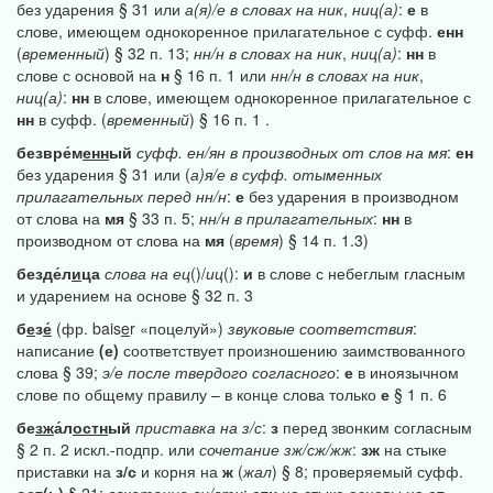
без ударения § 31 или
а(я)/е
в
словах
на
ник
,
ниц(а)
:
е
в
слове, имеющем однокоренное прилагательное с суфф.
енн
(
временный
) § 32 п. 13;
нн/н
в
словах
на
ник
,
ниц(а)
:
нн
в
слове с основой на
н
§ 16 п. 1 или
нн/н
в
словах
на
ник
,
ниц(а)
:
нн
в слове, имеющем однокоренное прилагательное с
нн
в суфф. (
временный
) § 16 п. 1 .
безвре́м
енн
ый
суфф.
ен/ян
в
производных
от
слов
на
мя
:
ен
без ударения § 31 или (
а)я/е
в
суфф.
отыменных
прилагательных
перед
нн/н
:
е
без ударения в производном
от слова на
мя
§ 33 п. 5;
нн/н
в
прилагательных
:
нн
в
производном от слова на
мя
(
время
) § 14 п. 1.3)
безде́л
и
ца
слова
на
ец
()/
иц
():
и
в слове с небеглым гласным
и ударением на основе § 32 п. 3
б
е
з
е́
(фр. bais
e
r «поцелуй»)
звуковые
соответствия
:
написание
(е)
соответствует произношению заимствованного
слова § 39;
э/е
после
твердого
согласного
:
е
в иноязычном
слове по общему правилу – в конце слова только
е
§ 1 п. 6
бе
зж
а́л
остн
ый
приставка
на
з/с
:
з
перед звонким согласным
§ 2 п. 2 искл.-подпр. или
сочетание
зж/сж/жж
:
зж
на стыке
приставки на
з/с
и корня на
ж
(
жал
) § 8; проверяемый суфф.