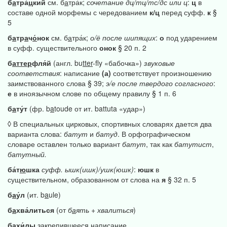
б
а
тра́
ц
кий
см. б
а
тра́к;
сочетание
дц/тц/тс/дс
или
ц
:
ц
в
составе одной морфемы с чередованием
к/ц
перед суфф.
к
§
5
б
а
тр
а
ч
о́
нок
см. б
а
тра́к;
о/ё
после
шипящих
:
о
под ударением
в суфф. существительного
онок
§ 20 п. 2
б
аттер
фля́й
(англ. bu
tter
-fly «бабочка»)
звуковые
соответствия
: написание
(а)
соответствует произношению
заимствованного слова § 39;
э/е
после
твердого
согласного
:
е
в иноязычном слове по общему правилу § 1 п. 6
б
а
ту́т
(фр. b
a
toude от ит. battuta «удар»)
◊ В специальных цирковых, спортивных словарях дается два
варианта слова:
батут
и
батуд
. В орфографическом
словаре оставлен только вариант
батут
, так как
батутист
,
батутный.
ба́т
ю
шка
суфф.
ышк(ишк)/ушк(юшк)
:
юшк
в
существительном, образованном от слова на
я
§ 32 п. 5
б
а
у́л
(ит. b
a
ule)
б
а
хва́литься
(от
б
а
ять
+
хвалиться
)
б
а
хи́лы
закрепившееся написание