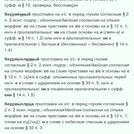
суфф.
н
§ 10, проверка:
бесслове
с
ен
бе
сс
ме́
нн
ый
приставка
на
з/с
:
с
перед глухим согласным § 2
п. 2 искл.-подпр.;
одиночная/двойная
согласная
на
стыке
морфем
:
сс
на стыке приставки на
з/с
и основы на
с
§ 12 п. 1;
нн/н
в
прилагательных
:
нн
на стыке основы на
н
(
смен-а
) и
суфф.
н
§ 14 п. 1.2) или
нн/н
в
прилагательных
:
нн
в
прилагательном с беглым
е
(
бессменный
–
бессменен
) § 14 п.
1.4)
бе
сс
мы́сл
енн
ый
приставка
на
з/с
:
с
перед глухим
согласным § 2 п. 2 искл.-подпр.;
одиночная/двойная
согласная
на
стыке
морфем
:
сс
на стыке приставки на
з/с
и основы на
с
§ 12 п. 1; (
а)я/е
в
суфф.
отыменных
прилагательных
перед
нн/н
:
е
в слове с ударением на основе § 33 п. 5;
нн/н
в
прилагательных
:
нн
в отыменном прилагательном с суфф.
енн
§ 14 п. 1.5)
бе
сс
мы́сл
и
ца
приставка
на
з/с
:
с
перед глухим согласным §
2 п. 2 искл.-подпр.;
одиночная/двойная
согласная
на
стыке
морфем
:
сс
на стыке приставки на
з/с
и основы на
с
§ 12 п. 1;
слова
на
ец
()/
иц
():
и
в слове с небеглым гласным и ударением
на основе § 32 п. 3