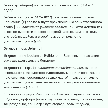
ба́
я
ть
я(ть)/и(ть
)
после
гласной
:
я
не после
о
§ 34 п. 1
подпр.
б
е
б
и
си́
тте
р
(англ. bab
y
-si
tte
r)
звуковые
соответствия
:
написание
(е)
соответствует произношению заимствованного
слова § 39;
слитно/дефисно/раздельно
: пишется
слитно
как
сложное существительное с первой частью, самостоятельно
употребляющейся, и второй, самостоятельно не
употребляющейся § 46 п. 6
б
е
г
е
мо́т
(нем. B
e
h
e
moth)
б
е
дла́м
(англ. b
e
dlam из Bethlehem «Вифлеем» – название
сумасшедшего дома в Лондоне)
бе́длингтон-терье́р
слитно/дефисно/раздельно
: пишется
через
дефис
как сложное существительное или сочетание с
приложением, состоящее из двух частей – самостоятельно
употребляющихся существительных со вторым склоняемым
компонентом § 46 п. 3
◊ Названия пород собак со второй частью
терьер
, согласно
«Русскому орфографическому словарю», пишутся как слитно,
так раздельно, ср., напр.:
бультерьер
,
вельштерьер
,