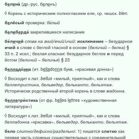
б
е
л
е
на́
(др.-рус. б
е
л
е
нъ)
◊ Корень с историческим полногласием
еле
, ср. чешск.
blen.
б
е
лёсый
проверка:
бе́лый
б
е
л
и
б
е
рда́
закрепившееся написание
бе́л
и
ч
и
й
слова
на
ачий/ечий/ичий
:
исключение
– безударное
ичий
в слове с беглой гласной в основе (
беличий
–
белка
) §
33 п. 2 искл.;
беглая
гласная
: безударное беглое
и
перед
йотом (
беличий
–
беличья
) § 23
б
елла
до́
нн
а
(ит. b
ella
do
nn
a букв. «красивая донна»)
◊ Восходит к лат.
bellus
«милый, приятный», как и слова
беллетристика
,
бельведер
,
бельканто
,
бельэтаж.
Исторически родственный второй корень в слове
мадонна.
б
елле
три́стика
(от фр. b
ell
es l
e
ttres «художественная
литература»)
◊ Восходит к лат.
bellus
«милый, приятный», как и слова
белладонна
«красавка»,
бельведер
,
бельканто
,
бельэтаж.
бело
слитно/дефисно/раздельно
: 1) пишется
слитно
как
первая часть сложных существительных с соединительной