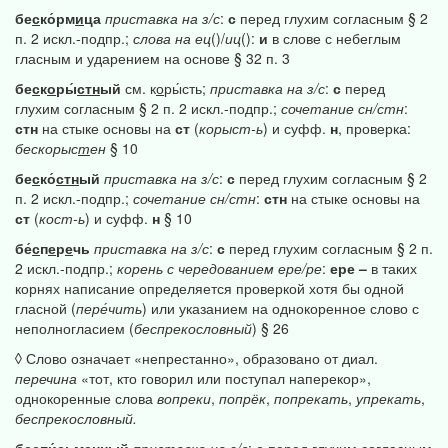
бе
с
ко́рм
и
ца
приставка
на
з/с
:
с
перед глухим согласным § 2
п. 2 искл.-подпр.;
слова
на
ец
()/
иц
():
и
в слове с небеглым
гласным и ударением на основе § 32 п. 3
бе
с
к
о
ры́
стн
ый
см. к
о
ры́сть;
приставка
на
з/с
:
с
перед
глухим согласным § 2 п. 2 искл.-подпр.;
сочетание
сн/стн
:
стн
на стыке основы на
ст
(
корыст-ь
) и суфф.
н
, проверка:
бескорыс
т
ен
§ 10
бе
с
ко́
стн
ый
приставка
на
з/с
:
с
перед глухим согласным § 2
п. 2 искл.-подпр.;
сочетание
сн/стн
:
стн
на стыке основы на
ст
(
кост-ь
) и суфф.
н
§ 10
бе́
с
п
е
р
е
чь
приставка
на
з/с
:
с
перед глухим согласным § 2 п.
2 искл.-подпр.;
корень
с
чередованием
ере/ре
:
ере
–
в таких
корнях написание определяется проверкой хотя бы одной
гласной (
пере́чить
) или указанием на однокоренное слово с
неполногласием (
беспрекословный
) § 26
◊ Слово означает «непрестанно», образовано от диал.
перечина
«тот, кто говорил или поступал наперекор»,
однокоренные слова
вопреки
,
попрёк
,
попрекать
,
упрекать
,
беспрекословный.