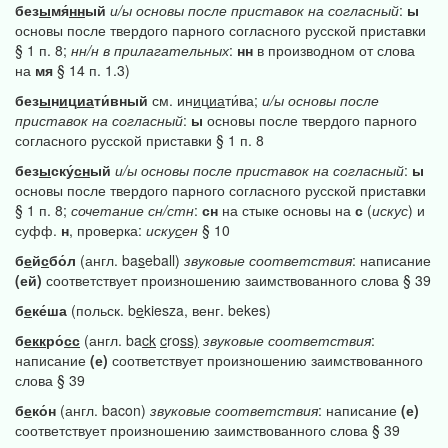
без
ы
мя́
нн
ый
и/ы
основы
после
приставок
на
согласный
:
ы
основы после твердого парного согласного русской приставки
§ 1 п. 8;
нн/н
в
прилагательных
:
нн
в производном от слова
на
мя
§ 14 п. 1.3)
без
ы
н
и
ц
иа
ти́вный
см. ин
и
ц
иа
ти́ва;
и/ы
основы
после
приставок
на
согласный
:
ы
основы после твердого парного
согласного русской приставки § 1 п. 8
без
ы
ску́
сн
ый
и/ы
основы
после
приставок
на
согласный
:
ы
основы после твердого парного согласного русской приставки
§ 1 п. 8;
сочетание
сн/стн
:
сн
на стыке основы на
с
(
искус
) и
суфф.
н
, проверка:
иску
с
ен
§ 10
б
е
й
с
бо́л
(англ. ba
s
eball)
звуковые
соответствия
: написание
(ей)
соответствует произношению заимствованного слова § 39
б
е
ке́ша
(польск. b
e
kiesza, венг. bekes)
б
екк
ро́
сс
(англ. ba
ck
c
ro
ss)
звуковые
соответствия
:
написание
(е)
соответствует произношению заимствованного
слова § 39
б
е
ко́н
(англ. bacon)
звуковые
соответствия
: написание
(е)
соответствует произношению заимствованного слова § 39