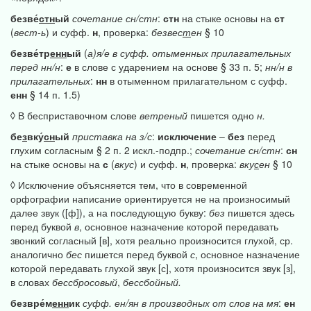
безве́
стн
ый
сочетание
сн/стн
:
стн
на стыке основы на
ст
(
вест-ь
) и суфф.
н
, проверка:
безвес
т
ен
§ 10
безве́тр
енн
ый
(
а)я/е
в
суфф.
отыменных
прилагательных
перед
нн/н
:
е
в слове с ударением на основе § 33 п. 5;
нн/н
в
прилагательных
:
нн
в отыменном прилагательном с суфф.
енн
§ 14 п. 1.5)
◊ В бесприставочном слове
ветреный
пишется одно
н.
бе
з
вку́
сн
ый
приставка
на
з/с
:
исключение
–
без
перед
глухим согласным § 2 п. 2 искл.-подпр.;
сочетание
сн/стн
:
сн
на стыке основы на
с
(
вкус
) и суфф.
н
, проверка:
вку
с
ен
§ 10
◊ Исключение объясняется тем, что в современной
орфографии написание ориентируется не на произносимый
далее звук ([ф]), а на последующую букву:
без
пишется здесь
перед буквой
в
, основное назначение которой передавать
звонкий согласный [в], хотя реально произносится глухой, ср.
аналогично
бес
пишется перед буквой
с
, основное назначение
которой передавать глухой звук [с], хотя произносится звук [з],
в словах
бессбросовый
,
бессбойный.
безвре́м
енн
ик
суфф.
ен/ян
в
производных
от
слов
на
мя
:
ен