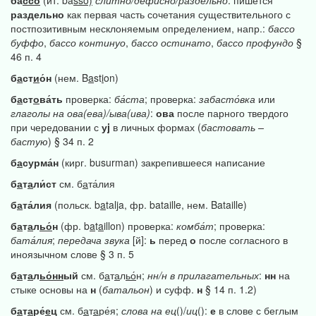
ба́
ссо
(ит. ba
sso)
слитно/дефисно/раздельно
: пишется
раздельно
как первая часть сочетания существительного с
постпозитивным несклоняемым определением, напр.:
бассо
буффо
,
бассо
континуо
,
бассо
остинато
,
бассо
профундо
§
46 п. 4
б
а
ст
и
о́н
(нем. B
a
st
i
on)
б
а
ст
о
ва́ть
проверка:
ба́ста
; проверка:
забасто́вка
или
глаголы
на
ова(ева)/ыва(ива)
:
ова
после парного твердого
при чередовании с
уj
в личных формах (
бастовать
–
бастую
) § 34 п. 2
б
а
сурма́н
(кирг. busurman) закрепившееся написание
б
а
т
а
ли́ст
см. б
а
та́лия
б
а
та́лия
(польск. b
a
talja, фр. bataille, нем. Bataille)
б
а
т
а
л
ьо́
н
(фр. b
a
t
a
illon) проверка:
комба́т
; проверка:
бата́лия
;
передача
звука
[й]:
ь
перед
о
после согласного в
иноязычном слове § 3 п. 5
б
а
т
а
л
ьо́нн
ый
см. б
а
т
а
л
ьо́
н;
нн/н
в
прилагательных
:
нн
на
стыке основы на
н
(
батальон
) и суфф.
н
§ 14 п. 1.2)
б
а
т
а
ре́
е
ц
см. б
а
т
а
ре́я;
слова
на
ец
()/
иц
():
е
в слове с беглым