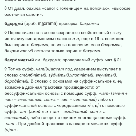
◊ От диал.
бахила
«сапог с голенищем на помочах», «высокие
охотничьи сапоги».
б
а
хр
о
ма́
(араб. m
a
xrama) проверка:
бахро́мка
◊ Первоначально в слове сохранялся свойственный языку-
источнику сингармонизм гласных
а-а
, еще в 19 в. возможен
был вариант
бахрама
, но из-за появления слов
бахромка
,
бахромчатый
остался только вариант
бахрома.
б
а
хро́мч
а
тый
см. б
а
хр
о
ма́; проверяемый суфф.
чат
§ 21
◊ Тот же суфф.
чат
/(
ч)ат/ат
под ударением выступает в
словах
сто́лбча́тый
,
зу́бча́тый,хлопча́тый
,
внуча́тый
,
борода́тый.
В словах с основами на суффиксальное
к
,
ец
возможна двойная трактовка производности: от
бессуффиксальной основы с помощью суфф.
-чат-
(
зме-я
+
чат
–
змейчатый
,
сет-ь
+
чат
–
сетчатый
) либо от
суффиксальной основы с чередованием к/ч, ц/ч с помощью
суфф.
-ат-
(
змей-к-а
+
ат
–
змейчатый
,
сет-к-а
–
сетчатый
), либо говорят о едином «поглощающем» суфф.
-чат-.
При двойной трактовке в словаре отмечается суфф.
-
(ч)ат-.