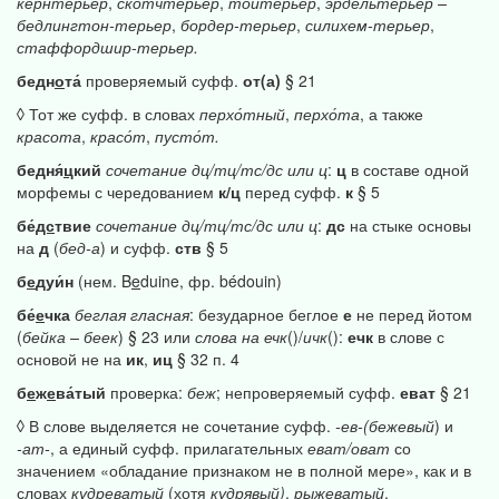
кернтерьер
,
скотчтерьер
,
тойтерьер
,
эрдельтерьер
–
бедлингтон-терьер
,
бордер-терьер
,
силихем-терьер
,
стаффордшир-терьер.
бедн
о
та́
проверяемый суфф.
от(а)
§ 21
◊ Тот же суфф. в словах
перхо́тный
,
перхо́та
, а также
красота
,
красо́т
,
пусто́т.
бедня́
ц
кий
сочетание
дц/тц/тс/дс
или
ц
:
ц
в составе одной
морфемы с чередованием
к/ц
перед суфф.
к
§ 5
бе́
дс
твие
сочетание
дц/тц/тс/дс
или
ц
:
дс
на стыке основы
на
д
(
бед-а
) и суфф.
ств
§ 5
б
е
дуи́н
(нем. B
e
duine, фр. bédouin)
бе́
е
чка
беглая
гласная
: безударное беглое
е
не перед йотом
(
бейка
–
беек
) § 23 или
слова
на
ечк
()/
ичк
():
ечк
в слове с
основой не на
ик
,
иц
§ 32 п. 4
б
е
ж
е
ва́тый
проверка:
беж
; непроверяемый суфф.
еват
§ 21
◊ В слове выделяется не сочетание суфф.
-ев-(бежевый
) и
-ат-
, а единый суфф. прилагательных
еват/оват
со
значением «обладание признаком не в полной мере», как и в
словах
кудреватый
(хотя
кудрявый)
,
рыжеватый
,