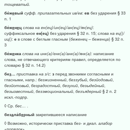
тощеватый.
бе́ж
е
вый
суфф.
прилагательных
ив/ев
:
ев
без ударения § 33
п. 1
бе́ж
е
н
е
ц
слова
на
ен(ец)/ин(ец)/ан(ец)/ян(ец)
:
суффиксальное
ен(ец)
без ударения § 32 п. 15;
слова
на
ец
()/
иц
():
е
в слове с беглым гласным (
беженец
–
беженца
) § 32 п.
3
бе́ж
е
нка
слова
на
инк(а)/енк(а)/анк(а)/янк(а)
: написание
слова, не отвечающего критериям правил, определяется по
словарю § 32 п. 14.2)
бе
з
…
приставка
на
з/с
:
з
перед звонкими согласными и
гласными, напр.:
безжизненный
,
беззубый
,
безйодовый
,
безйотовый
,
безрадостный
,
безухий
,
безыдейный
,
безызвестный
,
безэмоциональный
,
безъядерный
§ 2 п. 2
искл.-подпр.
◊ Ср.
бес…
.
без
а
ла́б
е
рный
закрепившееся написание
◊ Возможно, исторически приставка
без-
и диал.
алабор
«порядок».