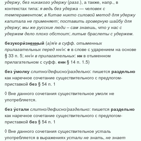
удержу
,
без
никакого
удержу
(
разг.
), а также, напр., в
контекстах типа:
я
ведь
без
удержа
―
человек
с
темпераментом
;
в
Китае
никто
силовой
метод
для
удержу
капитала
не
применяет
;
поставить
гроверную
шайбу
для
удержу
;
мы
же
русские
люди
–
сам
знаешь
,
что
у
нас
с
удержем
дело
плохо
обстоит
;
литые
браслеты
с
удержем.
безукори́зн
енн
ый
(
а)я/е
в
суфф.
отыменных
прилагательных
перед
нн/н
:
е
в слове с ударением на основе
§ 33 п. 5;
нн/н
в
прилагательных
:
нн
в отыменном
прилагательном с суфф.
енн
§ 14 п. 1.5)
без
у́молку
слитно/дефисно/раздельно
: пишется
раздельно
как наречное сочетание существительного с предлогом-
приставкой
без
§ 54 п. 1
◊ Вне данного сочетания существительное
умолк
не
употребляется.
без
у́стали
слитно/дефисно/раздельно
: пишется
раздельно
как наречное сочетание существительного с предлогом-
приставкой
без
§ 54 п. 1
◊ Вне данного сочетания существительное
усталь
употребляется в выражениях
устали
не
знать
,
не
знает