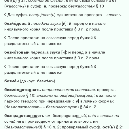
ост(ь)
§ 21;
сочетание
сн/стн
:
стн
на стыке основы на
ст
(
жалост-ь
) и суфф.
н
, проверка:
безжалос
т
ен
§ 10
◊ Для суфф.
ест(ь)/ост(ь
) единственная проверка –
злость.
без
йо́
довый
передача
звука
[й]:
й
перед
о
в начале
иноязычного корня после приставки § 3 п. 2 прим.
◊ После приставки на согласную перед буквой
й
разделительный
ъ
не пишется.
без
йо́
товый
передача
звука
[й]:
й
перед
о
в начале
иноязычного корня после приставки § 3 п. 2 прим.
◊ После приставки на согласную перед буквой
й
разделительный
ъ
не пишется.
б
е
зме́н
(др.-рус. б
е
змѣнъ)
безмо́л
в
ств
о
вать
непроизносимая
согласная
: проверка:
безмол
в
ие
§ 10;
глаголы
на
ова(ева)/ыва(ива)
:
ова
после
парного твердого при чередовании с
уj
в личных формах
(
безмолвствовать
–
безмолвствует
) § 34 п. 2
безнра́
в
стве
нно
сть
см. безнра́
в
стве
нн
ый;
нн/н
в
словах
на
ость
:
нн
в производном от прилагательного с
нн
(
безнравственный
) § 16 п. 2; проверяемый суфф.
ост(ь)
§ 21