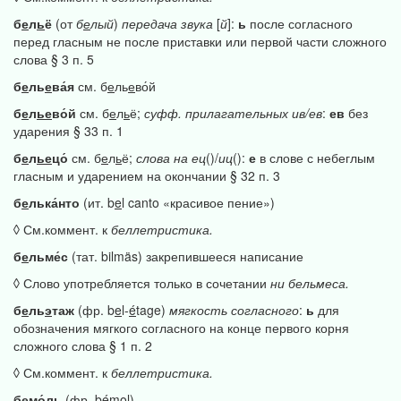
б
е
л
ь
ё
(от
б
е
лый
)
передача
звука
[
й
]:
ь
после согласного
перед гласным не после приставки или первой части сложного
слова § 3 п. 5
б
е
ль
е
ва́я
см. б
е
ль
е
во́й
б
е
л
ье
во́й
см. б
е
л
ь
ё;
суфф.
прилагательных
ив/ев
:
ев
без
ударения § 33 п. 1
б
е
л
ье
цо́
см. б
е
л
ь
ё;
слова
на
ец
()/
иц
():
е
в слове с небеглым
гласным и ударением на окончании § 32 п. 3
б
е
лька́нто
(ит. b
e
l canto «красивое пение»)
◊ См.коммент. к
беллетристика.
б
е
льме́с
(тат. bilmäs) закрепившееся написание
◊ Слово употребляется только в сочетании
ни
бельмеса.
б
е
ль
э
таж
(фр. b
e
l-
é
tage)
мягкость
согласного
:
ь
для
обозначения мягкого согласного на конце первого корня
сложного слова § 1 п. 2
◊ См.коммент. к
беллетристика.
б
е
мо́ль
(фр. b
é
mol)