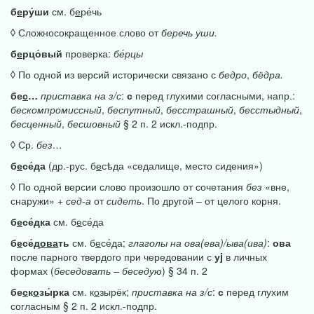
б
е
ру́ши
см. б
е
ре́чь
◊ Сложносокращенное слово от
беречь
уши.
б
е
рцо́вый
проверка:
бе́рцы
◊ По одной из версий исторически связано с
бедро
,
бёдра.
бе
с
…
приставка
на
з/с
:
с
перед глухими согласными, напр.:
бескомпромиссный
,
беспутный
,
бесстрашный
,
бесстыдный
,
бесценный
,
бесшовный
§ 2 п. 2 искл.-подпр.
◊ Ср.
без…
б
е
се́да
(др.-рус. б
е
сѣда «седалище, место сидения»)
◊ По одной версии слово произошло от сочетания
без
«вне,
снаружи» +
сед-а
от
сидеть
. По другой – от целого корня.
б
е
се́дка
см. б
е
се́да
б
е
се́д
ова
ть
см. б
е
се́да;
глаголы
на
ова(ева)/ыва(ива)
:
ова
после парного твердого при чередовании с
уj
в личных
формах (
беседовать
–
беседую
) § 34 п. 2
бе
с
к
о
зы́рка
см. к
о
зырёк;
приставка
на
з/с
:
с
перед глухим
согласным § 2 п. 2 искл.-подпр.