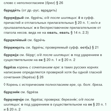
слово с неполногласием (
брег
) § 26
б
е
р
е
ди́ть
(от др.-рус. в
е
р
е
дить)
б
е
р
е
ж
ён
ый
см. б
е
ре́чь;
о/ё
после
шипящих
:
ё
в суфф.
причастий и отглагольных прилагательных § 20 п. 1;
нн/н
в
прилагательных
:
н
в бесприставочном прилагательном от
глагола несов. вида не на
овать
,
евать
§ 14 п. 2.3)
б
е
р
е
жли́вый
см. б
е
ре́чь
бе́р
е
жн
о
сть
см. б
е
ре́чь; проверяемый суфф.
ост(ь)
§ 21
б
е
р
е
ж
о́
к
см. бе́р
е
г;
о/ё
после
шипящих
:
о
под ударением в
существительном на
ок
§ 20 п. 1 и § 20 п. 2
б
е
рёза
корень
с
сочетанием
ере
: в таких русских корнях
написание определяется проверкой хотя бы одной гласной
сочетания (
берёза
) § 26
◊ Корень с историческим полногласием
ере
, ср. болг.
бреза.
б
е
р
е
зня́к
см. б
е
рёза
б
е
р
е
зн
я
ч
о́
к
см. б
е
рёза; проверка:
березня́к
;
о/ё
после
шипящих
:
о
под ударением в существительном на
ок
§ 20 п. 1
и § 20 п. 2