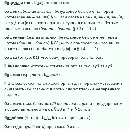
б
а
ци́
лл
ы
(лат. b
a
ci
ll
um «палочка»)
ба́ш
е
нка
беглая
гласная
: безударное беглое
е
не перед
йотом (
башен
–
башня
) § 23 или
слова
на
инк(а)/енк(а)/анк(а)/
янк(а)
:
енк(а)
в производном от существительного с беглым
гласным в основе (
башня
–
башен
) § 32 п. 14.2)
ба́ш
енн
ый
беглая
гласная
: безударное беглое
е
не перед
йотом (
башня
–
башен
) § 23;
нн/н
в
прилагательных
:
нн
на
стыке основы на
н
(
башен
) и суфф.
н
§ 14 п. 1.2)
б
а
шка́
(от тур. baš «голова») проверка:
баш
на
баш
◊ Аналогично устроены сочетания
око
за
око
,
зуб
за
зуб.
б
а
шма́к
(тур., чагат. b
a
smak)
◊ В слове сохраняется характерный для тюрк. заимствований
сингармонизм гласных: в обоих слогах гласные непереднего
ряда
а-а.
б
а
шм
а
ч
о́
к
см. б
а
шма́к;
о/ё
после
шипящих
:
о
под ударением
в существительном на
ок
§ 20 п. 1 и § 20 п. 2
б
ая
де́рка
(от порт. b
a
il
a
deira «танцовщица»)
б
а
я́н
(др.-рус. б
а
янъ) проверка:
ба́ять