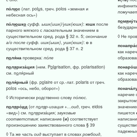
инфинити
по́л
ю
с
(лат. pol
u
s, греч. polos «земная и
помучае
небесная ось»)
п
о
м
я
ну́т
по́л
ю
шк
о
суфф.
ышк(ишк)/ушк(юшк)
:
юшк
после
безудар
парного мягкого с ласкательным значением в
существительном сред. рода § 32 п. 5;
окончание
◊ Не про
а/о
после
суфф.
ишк(ышк)
,
ушк(юшк)
:
о
в
понапра́
существительном сред. рода § 37 п. 2
как наре
п
о
ля́на
проверка:
по́ле
образова
п
о
л
я
риза́ция
(нем. P
o
l
a
risation, фр. polarisation)
понаро́ш
см. п
о
ля́рный
как наре
образова
п
о
ля́рный
(фр. p
o
laire от ср.-лат. polaris от греч.
polos «ось, небо, оборот»)
понача́л
наречие 
◊ Исторически родственно слову
по́люс.
закрытом
п
о
л
я
ро́
и
д
(от
п
о
л
я
р-изация
+…
оид
, греч. eidos
значение
«вид») см. п
о
л
я
риза́ция;
звуковые
пишется
соответствия
: написание
(и)
соответствует
написани
произношению заимствованного слова § 39
существи
падежных
◊ Та же часть
оид
выступает в словах
ромбоид
,