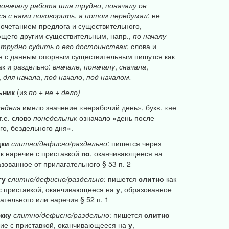
поначалу
работа
шла
трудно
,
поначалу
он
ся
с
нами
поговорить
,
а
потом
передумал
; не
 сочетанием предлога и существительного,
щего другим существительным, напр.,
по
началу
трудно
судить
о
его
достоинствах
; слова и
я с данным опорным существительным пишутся как
ак и раздельно:
вначале
,
поначалу
,
сначала
,
,
для
начала
,
под
начало
,
под
началом.
ьник
(из
п
о
+
н
е
+
дело)
неделя
имело значение «нерабочий день», букв. «не
т.е. слово
понедельник
означало «день после
го, бездельного дня».
цки
слитно/дефисно/раздельно
: пишется через
к наречие с приставкой
по
, оканчивающееся на
азованное от прилагательного § 53 п. 2
гу
слитно/дефисно/раздельно
: пишется
слитно
как
с приставкой, оканчивающееся на
у
, образованное
ательного или наречия § 52 п. 1
жку
слитно/дефисно/раздельно
: пишется
слитно
чие с приставкой, оканчивающееся на
у
,