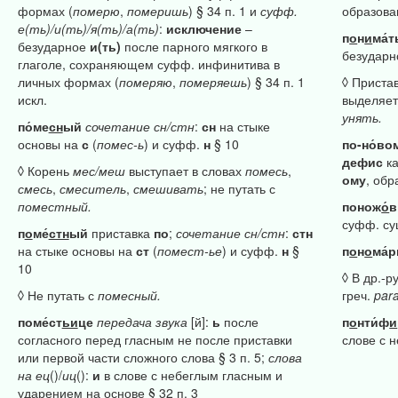
формах (
померю
,
померишь
) § 34 п. 1 и
суфф.
образова
е(ть)/и(ть)/я(ть)/а(ть)
:
исключение
–
п
о
н
и
ма́т
безударное
и(ть)
после парного мягкого в
безудар
глаголе, сохраняющем суфф. инфинитива в
личных формах (
померяю
,
померяешь
) § 34 п. 1
◊ Приста
искл.
выделяет
унять.
по́ме
сн
ый
сочетание
сн/стн
:
сн
на стыке
основы на
с
(
помес-ь
) и суфф.
н
§ 10
по-но́во
дефис
ка
◊ Корень
мес/меш
выступает в словах
помесь
,
ому
, обр
смесь
,
смеситель
,
смешивать
; не путать с
поместный.
понож
о́
в
суфф. су
п
о
ме́
стн
ый
приставка
по
;
сочетание
сн/стн
:
стн
на стыке основы на
ст
(
помест-ье
) и суфф.
н
§
п
о
н
о
ма́
10
◊ В др.-р
◊ Не путать с
помесный.
греч.
par
поме́ст
ьи
це
передача
звука
[й]:
ь
после
п
о
нти́ф
и
согласного перед гласным не после приставки
слове с 
или первой части сложного слова § 3 п. 5;
слова
на
ец
()/
иц
():
и
в слове с небеглым гласным и
ударением на основе § 32 п. 3