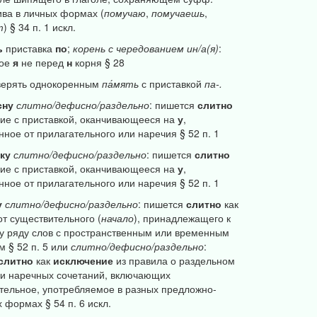
ва в личных формах (
помучаю
,
помучаешь
,
т
) § 34 п. 1 искл.
ь
приставка
по
;
корень
с
чередованием
ин/а(я)
:
ное
я
не перед
н
корня § 28
верять однокоренным
па́мять
с приставкой
па-.
сну
слитно/дефисно/раздельно
: пишется
слитно
чие с приставкой, оканчивающееся на
у
,
нное от прилагательного или наречия § 52 п. 1
ку
слитно/дефисно/раздельно
: пишется
слитно
чие с приставкой, оканчивающееся на
у
,
нное от прилагательного или наречия § 52 п. 1
у
слитно/дефисно/раздельно
: пишется
слитно
как
от существительного (
начало
), принадлежащего к
у ряду слов с пространственным или временным
м § 52 п. 5 или
слитно/дефисно/раздельно
:
слитно
как
исключение
из правила о раздельном
и наречных сочетаний, включающих
тельное, употребляемое в разных предложно-
 формах § 54 п. 6 искл.