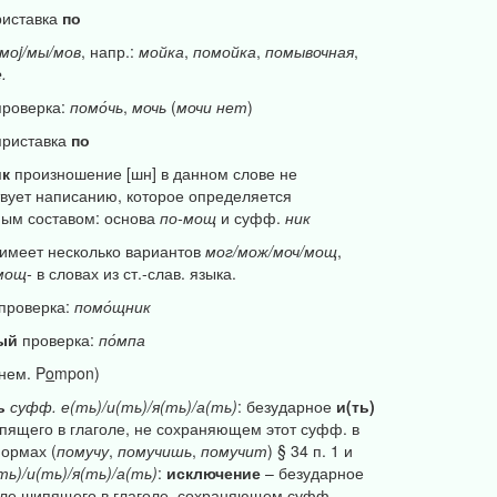
иставка
по
моj/мы/мов
, напр.:
мойка
,
помойка
,
помывочная
,
.
роверка:
помо́чь
,
мочь
(
мочи
нет
)
риставка
по
ик
произношение [шн] в данном слове не
твует написанию, которое определяется
ым составом: основа
по-мощ
и суфф.
ник
 имеет несколько вариантов
мог/мож/моч/мощ
,
мощ-
в словах из ст.-слав. языка.
проверка:
помо́щник
ный
проверка:
по́мпа
нем. P
o
mpon)
ь
суфф.
е(ть)/и(ть)/я(ть)/а(ть)
: безударное
и(ть)
пящего в глаголе, не сохраняющем этот суфф. в
ормах (
помучу
,
помучишь
,
помучит
) § 34 п. 1 и
ть)/и(ть)/я(ть)/а(ть)
:
исключение
– безударное
ле шипящего в глаголе, сохраняющем суфф.