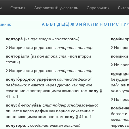
ы
Статьи+
Алфавитный указатель
Справочник
Литер
инник
А
Б
В
Г
Д
Е(Ё)
Ж
З
И
Й
К
Л
М
Н
О
П
Р
С
Т
У
п
о
лт
о
ра́
(из
п
о
л
вт
о
ра
«полвторого»)
п
о
ми́н
пр
◊ Исторически родственны
вто́рить
,
повто́р.
◊ Не про
п
о
лт
о
ра́ста
(из
п
о
л
вт
о
ра
ста
«пол второй
п
о
ми́нки
сотни»)
◊ Не про
◊ Исторически родственны
вто́рить
,
повто́р
п
о
м
и
н
о
в
полуго́род-полудере́вня
слитно/дефисно/
безудар
раздельно
: пишется через
дефис
как парное
ов/у
:
ов
п
сочетание с повторяющимся компонентом
полу
§
помянут
41 п. 1
◊ Не про
полусо́н-полуя́вь
слитно/дефисно/раздельно
:
п
о
мо́
ечн
пишется через
дефис
как парное сочетание с
беглое
е
повторяющимся компонентом
полу
§ 41 п. 1
сочетан
полутор
а
…
соединительная
гласная
:
чередов