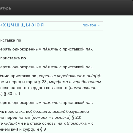
атура
Ф
Х
Ц
Ч
Ш
Щ
Ы
Э
Ю
Я
понтон
иставка
по
верять однокоренным
па́мять
с приставкой
па-.
приставка
по
верять однокоренным
па́мять
с приставкой
па-.
е́ние
приставка
по
;
корень
с
чередованием
ин/а(я)
:
ное
и
перед
н
корня § 28;
морфема
с
чередованием
осле парного твердого согласного (
поминовение
–
ь
) § 30 п. 1
верять однокоренным
па́мять
с приставкой
па-.
ик
приставка
по
;
беглая
гласная
: безударное
не перед йотом (
помоек
–
помойка
) § 23;
ие
чн/шн
:
чн
на стыке основы на
к
(
помойк-а
– с
анием
к/ч)
и суфф.
н
§ 9