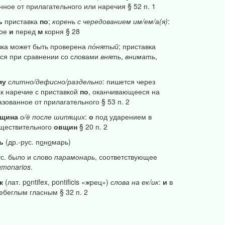
нное от прилагательного или наречия § 52 п. 1
ь
приставка
по
;
корень
с
чередованием
им/ем/а(я)
:
ное
и
перед
м
корня § 28
вка может быть проверена
по́нятый
; приставка
ся при сравнении со словами
внять
,
внимать
,
му
слитно/дефисно/раздельно
: пишется через
к наречие с приставкой
по
, оканчивающееся на
азованное от прилагательного § 53 п. 2
щина
о/ё
после
шипящих
:
о
под ударением в
ществительного
овщин
§ 20 п. 2
рь
(др.-рус. п
о
н
о
марь)
ус. было и слово
парамонарь
, соответствующее
amonarios
.
к
(лат. p
o
ntifex, pontificis «жрец»)
слова
на
ек/ик
:
и
в
небеглым гласным § 32 п. 2