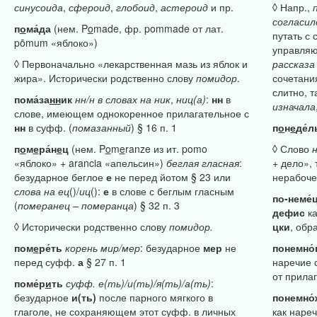
синусоида
,
сфероид
,
глобоид
,
астероид
и пр.
◊ Напр.,
согласил
п
о
ма́да
(нем. P
o
made, фр. pommade от лат.
путать с
pōmum «яблоко»)
управляю
◊ Первоначально «лекарственная мазь из яблок и
рассказа
жира». Исторически родственно слову
помидор
.
сочетани
слитно, т
пома́за
нн
ик
нн/н
в
словах
на
ник
,
ниц(а)
:
нн
в
изначала
слове, имеющем однокоренное прилагательное с
нн
в суфф. (
помазанный
) § 16 п. 1
п
о
н
е
де́л
п
о
м
е
ра́н
е
ц
(нем. P
o
m
e
ranze из ит. pomo
◊ Слово
«яблоко» + arancia «апельсин»)
беглая
гласная
:
+ дело», 
безударное беглое
е
не перед йотом § 23 или
нерабоче
слова
на
ец
()/
иц
():
е
в слове с беглым гласным
по-неме́
(
померанец
–
померанца
) § 32 п. 3
дефис
ка
◊ Исторически родственно слову
помидор.
цки
, обр
пом
е
ре́ть
корень
мир/мер
: безударное
мер
не
понемно́
перед суфф.
а
§ 27 п. 1
наречие 
от прилаг
поме́р
и
ть
суфф.
е(ть)/и(ть)/я(ть)/а(ть)
:
безударное
и(ть)
после парного мягкого в
понемно́
глаголе, не сохраняющем этот суфф. в личных
как наре