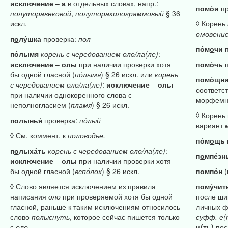
исключение
–
а
в отдельных словах, напр.:
п
о
мо́и
пр
полуторавековой
,
полуторакилограммовый
§ 36
искл.
◊ Корень
омовение
п
о
лу́шка
проверка:
пол
по́м
о
чи
п
по́л
ы
мя
корень
с
чередованием
оло/ла(ле)
:
исключение
–
олы
при наличии проверки хотя
п
о
мо́чь
п
бы одной гласной (
по́л
ы
мя
) § 26 искл. или
корень
помо́
щн
с
чередованием
оло/ла(ле)
:
исключение
–
олы
соответс
при наличии однокоренного слова с
морфемн
неполногласием (
пламя
) § 26 искл.
◊ Корень
п
о
лынья́
проверка:
по́лый
вариант
◊ См. коммент. к
половодье.
по́м
о
щь
п
о
лыха́ть
корень
с
чередованием
оло/ла(ле)
:
п
о
мпе́з
исключение
–
олы
при наличии проверки хотя
бы одной гласной (
вспо́лох
) § 26 искл.
п
о
мпо́н
(
◊ Слово является исключением из правила
пому́ч
и
т
написания
оло
при проверяемой хотя бы одной
после ши
гласной, раньше к таким исключениям относилось
личных ф
слово
полыснуть
, которое сейчас пишется только
суфф.
е(
с
оло.
и(ть)
пос