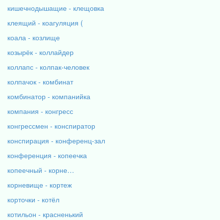
кишечнодышащие - клещовка
клеящий - коагуляция (
коала - козлище
козырёк - коллайдер
коллапс - колпак-человек
колпачок - комбинат
комбинатор - компанийка
компания - конгресс
конгрессмен - конспиратор
конспирация - конференц-зал
конференция - копеечка
копеечный - корне…
корневище - кортеж
корточки - котёл
котильон - красненький