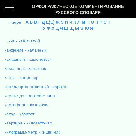
ОРФОГРАФИЧЕСКОЕ КОММЕНТИРОВАНИЕ
РУССКОГО СЛОВАРЯ
кюре
А
Б
В
Г
Д
Е(Ё)
Ж
З
И
Й
К
Л
М
Н
О
П
Р
С
Т
У
Ф
Х
Ц
Ч
Ш
Щ
Ы
Э
Ю
Я
…-ка - каёмчатый
каждение - калачный
калашный - каменотёс
каменщик - канатчик
канва - капилляр
капиллярно-пористый - карате
карате-до - картофелина
картофель - катехизис
катод - квартет
квартира - киловатт-час
килограмм-метр - кишечник