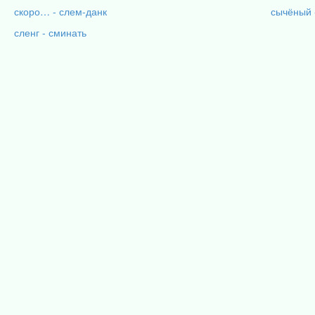
скоро… - слем-данк
сычёный 
сленг - сминать