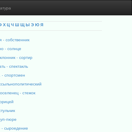
атура
Ф
Х
Ц
Ч
Ш
Щ
Ы
Э
Ю
Я
я - собственник
но - солнце
клонник - сортир
ть - спектакль
 - спортсмен
 ссыльнополитический
оселенец - стежок
торицей
стульчик
 суп-пюре
о - сыроедение