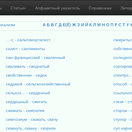
ы
Статьи+
Алфавитный указатель
Справочник
Литер
реализм
А
Б
В
Г
Д
Е(Ё)
Ж
З
И
Й
К
Л
М
Н
О
П
Р
С
Т
У
…-с - сальтоморталист
смиритьс
салют - сантименты
собствен
сан-францисский - сваленный
солнцепо
сваливать - сводчатый
сортирова
свойственник - седок
спектро…
седьмой - сельскохозяйственный
способ -
сельхоз… - сердечный
ссыльноп
сердешный - сжигать
стезя - с
сжимать - симпатия
сторож - 
симпозиум - скакать, скачу
ступор -
скакнуть, скакну - скорняк
суп харч