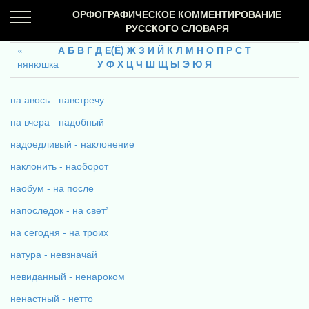
ОРФОГРАФИЧЕСКОЕ КОММЕНТИРОВАНИЕ
РУССКОГО СЛОВАРЯ
А
Б
В
Г
Д
Е(Ё)
Ж
З
И
Й
К
Л
М
Н
О
П
Р
С
Т
нянюшка
У
Ф
Х
Ц
Ч
Ш
Щ
Ы
Э
Ю
Я
на авось - навстречу
на вчера - надобный
надоедливый - наклонение
наклонить - наоборот
наобум - на после
напоследок - на свет²
на сегодня - на троих
натура - невзначай
невиданный - ненароком
ненастный - нетто